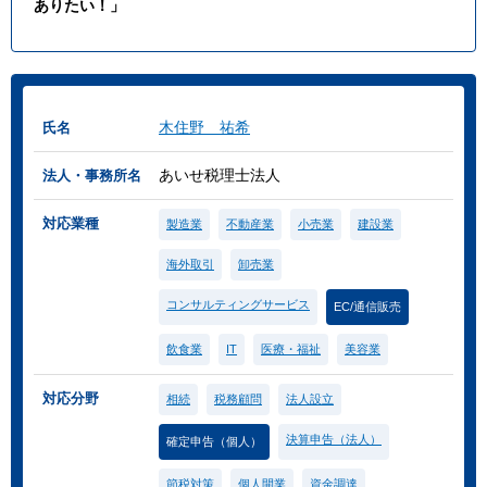
ありたい！」
木住野 祐希
氏名
あいせ税理士法人
法人・事務所名
対応業種
製造業
不動産業
小売業
建設業
海外取引
卸売業
コンサルティングサービス
EC/通信販売
飲食業
IT
医療・福祉
美容業
対応分野
相続
税務顧問
法人設立
決算申告（法人）
確定申告（個人）
節税対策
個人開業
資金調達