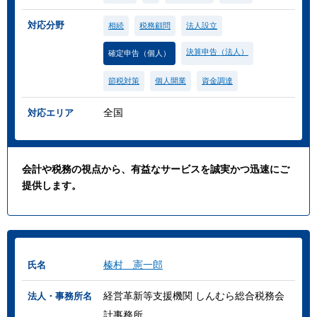
対応分野
相続
税務顧問
法人設立
決算申告（法人）
確定申告（個人）
節税対策
個人開業
資金調達
全国
対応エリア
会計や税務の視点から、有益なサービスを誠実かつ迅速にご
提供します。
榛村 憲一郎
氏名
経営革新等支援機関 しんむら総合税務会
法人・事務所名
計事務所