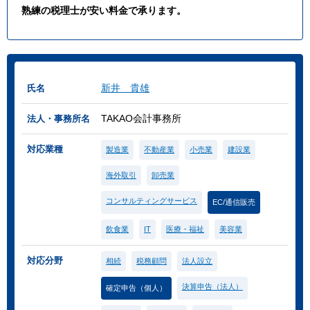
熟練の税理士が安い料金で承ります。
新井 貴雄
氏名
TAKAO会計事務所
法人・事務所名
対応業種
製造業
不動産業
小売業
建設業
海外取引
卸売業
コンサルティングサービス
EC/通信販売
飲食業
IT
医療・福祉
美容業
対応分野
相続
税務顧問
法人設立
決算申告（法人）
確定申告（個人）