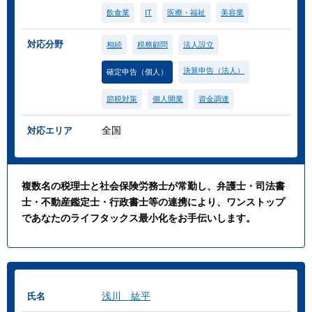
飲食業
IT
医療・福祉
美容業
対応分野
相続
税務顧問
法人設立
決算申告（法人）
確定申告（個人）
節税対策
個人開業
資金調達
全国
対応エリア
複数名の税理士と社会保険労務士が常勤し、弁護士・司法書
士・不動産鑑定士・行政書士等の連携により、ワンストップ
であなたのライフタックス最小化をお手伝いします。
浅川 紘平
氏名