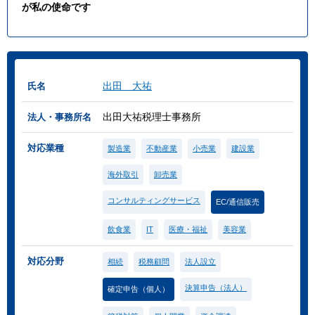
が私の使命です
出田 大祐
氏名
出田大祐税理士事務所
法人・事務所名
対応業種
製造業
不動産業
小売業
建設業
海外取引
卸売業
コンサルティングサービス
EC/通信販売
飲食業
IT
医療・福祉
美容業
対応分野
相続
税務顧問
法人設立
決算申告（法人）
確定申告（個人）