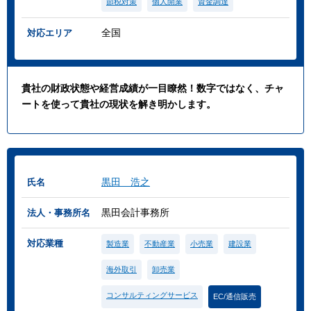
節税対策
個人開業
資金調達
全国
対応エリア
貴社の財政状態や経営成績が一目瞭然！数字ではなく、チャ
ートを使って貴社の現状を解き明かします。
黒田 浩之
氏名
黒田会計事務所
法人・事務所名
対応業種
製造業
不動産業
小売業
建設業
海外取引
卸売業
コンサルティングサービス
EC/通信販売