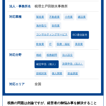
税理士戸田朗夫事務所
法人・事務所名
対応業種
製造業
不動産業
小売業
建設業
海外取引
卸売業
コンサルティングサービス
EC/通信販売
飲食業
IT
医療・福祉
美容業
対応分野
相続
税務顧問
法人設立
決算申告（法人）
確定申告（個人）
節税対策
個人開業
資金調達
全国
対応エリア
税務の問題は勿論ですが、経営者の御悩み事を解決すること