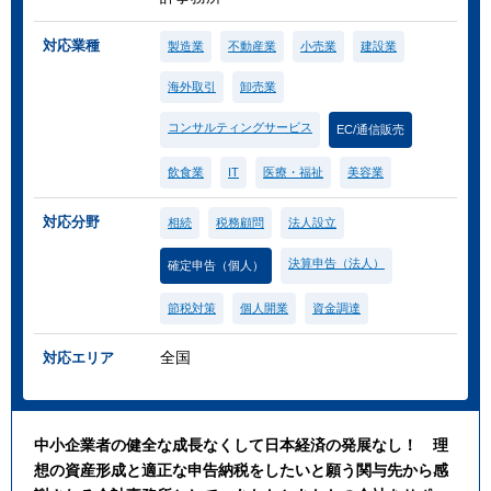
対応業種
製造業
不動産業
小売業
建設業
海外取引
卸売業
コンサルティングサービス
EC/通信販売
飲食業
IT
医療・福祉
美容業
対応分野
相続
税務顧問
法人設立
決算申告（法人）
確定申告（個人）
節税対策
個人開業
資金調達
全国
対応エリア
中小企業者の健全な成長なくして日本経済の発展なし！ 理
想の資産形成と適正な申告納税をしたいと願う関与先から感