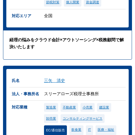
節税対策
個人開業
資金調達
全国
対応エリア
経理の悩みをクラウド会計×アウトソーシング×税務顧問で解
決いたします
三矢 清史
氏名
スリーアローズ税理士事務所
法人・事務所名
対応業種
製造業
不動産業
小売業
建設業
卸売業
コンサルティングサービス
飲食業
IT
医療・福祉
EC/通信販売