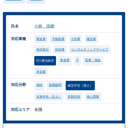
小林 禧継
氏名
対応業種
製造業
不動産業
小売業
建設業
海外取引
卸売業
コンサルティングサービス
飲食業
IT
医療・福祉
EC/通信販売
美容業
対応分野
相続
税務顧問
確定申告（個人）
決算申告（法人）
節税対策
個人開業
全国
対応エリア