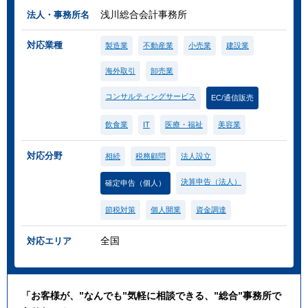
浅川総合会計事務所
法人・事務所名
対応業種
製造業
不動産業
小売業
建設業
海外取引
卸売業
コンサルティングサービス
EC/通信販売
飲食業
IT
医療・福祉
美容業
対応分野
相続
税務顧問
法人設立
決算申告（法人）
確定申告（個人）
節税対策
個人開業
資金調達
全国
対応エリア
「お客様が、”なんでも”気軽に相談できる、”総合”事務所で