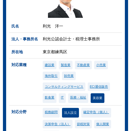
利光 洋一
氏名
利光公認会計士・税理士事務所
法人・事務所名
東京都練馬区
所在地
対応業種
建設業
製造業
不動産業
小売業
海外取引
卸売業
コンサルティングサービス
EC/通信販売
飲食業
IT
医療・福祉
美容業
対応分野
税務顧問
確定申告（個人）
法人設立
決算申告（法人）
節税対策
個人開業