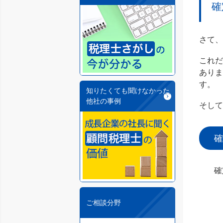
確
さて、
これ
あり
す。
知りたくても聞けなかった
他社の事例
そし
確
確
ご相談分野