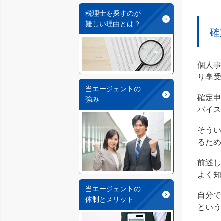
税理士を探すのが
難しい理由とは？
確
個人
り享受
当エージェントの
確定
強み
バイス
そう
るため
前述
よく知
当エージェントの
自分
体制とメリット
という