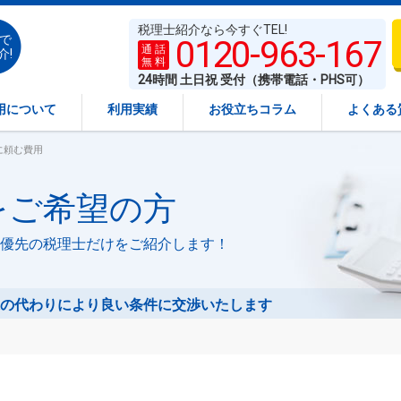
税理士紹介なら今すぐTEL!
で
0120-963-167
通 話
介!
無 料
24時間 土日祝 受付（携帯電話・PHS可）
用について
利用実績
お役立ちコラム
よくある
に頼む費用
をご希望の方
優先の税理士だけをご紹介します！
の代わりにより良い条件に交渉いたします