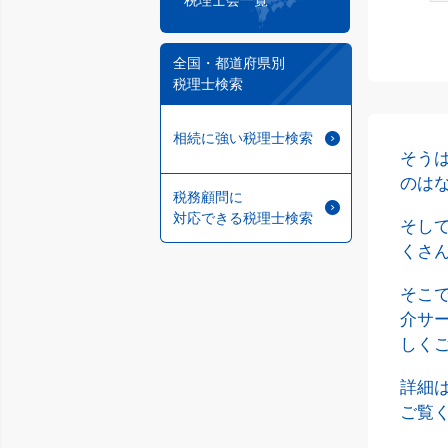
税理士会一覧
全国・都道府県別
税理士検索
相続に強い税理士検索
そう
のは
税務顧問に
対応できる税理士検索
そし
くさ
そこ
介サ
しく
詳細
ご覧