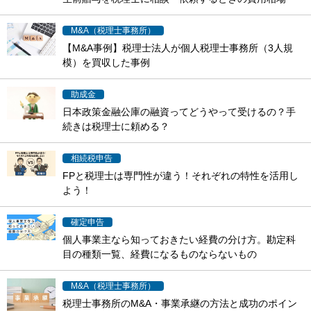
と、無料相談を上手に使う...
M&A（税理士事務所）
【M&A事例】税理士法人が個人税理士事務所（3人規
模）を買収した事例
税理士法人による個人税理士事務所買収事例から、売
却背景や条件、スタッフ...
助成金
日本政策金融公庫の融資ってどうやって受けるの？手
続きは税理士に頼める？
日本政策金融公庫の融資は、手続きの流れや税理士に
相談できる範囲を知り、...
相続税申告
FPと税理士は専門性が違う！それぞれの特性を活用し
よう！
FPと税理士の違いを、家計相談と税務代理の役割から
比較し、相談前に依頼...
確定申告
個人事業主なら知っておきたい経費の分け方。勘定科
目の種類一覧、経費になるものならないもの
個人事業主の経費の分け方と勘定科目を知り、経費に
なるもの・ならないもの...
M&A（税理士事務所）
税理士事務所のM&A・事業承継の方法と成功のポイン