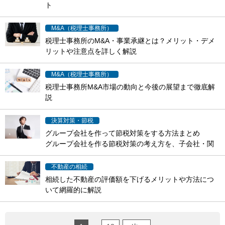
ト
税理士事務所のM&A・事業承継の方法と、メリット、
手続きの流れ、成功に...
M&A（税理士事務所）
税理士事務所のM&A・事業承継とは？メリット・デメ
リットや注意点を詳しく解説
税理士事務所のM&A・事業承継とは何か、メリット・
デメリットと進める際...
M&A（税理士事務所）
税理士事務所M&A市場の動向と今後の展望まで徹底解
説
税理士事務所M&A市場の動向を、高齢化や後継者不
足、技術革新の背景と今...
決算対策・節税
グループ会社を作って節税対策をする方法まとめ
グループ会社を作る節税対策の考え方を、子会社・関
連会社の違いや会計処理...
不動産の相続
相続した不動産の評価額を下げるメリットや方法につ
いて網羅的に解説
相続した不動産の評価額を下げるメリットと、減額で
きるケースや要件を相続...