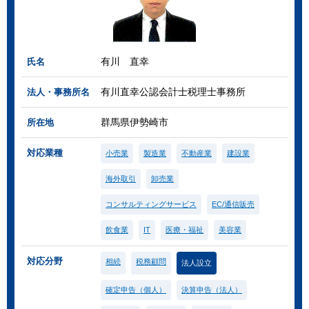
有川 直幸
氏名
有川直幸公認会計士税理士事務所
法人・事務所名
群馬県伊勢崎市
所在地
対応業種
小売業
製造業
不動産業
建設業
海外取引
卸売業
コンサルティングサービス
EC/通信販売
飲食業
IT
医療・福祉
美容業
対応分野
相続
税務顧問
法人設立
確定申告（個人）
決算申告（法人）