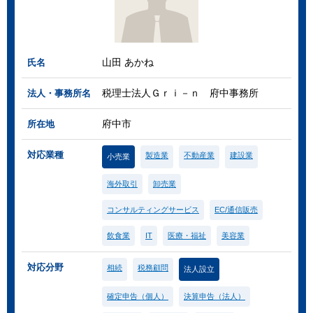
山田 あかね
氏名
税理士法人Ｇｒｉ－ｎ 府中事務所
法人・事務所名
府中市
所在地
対応業種
製造業
不動産業
建設業
小売業
海外取引
卸売業
コンサルティングサービス
EC/通信販売
飲食業
IT
医療・福祉
美容業
対応分野
相続
税務顧問
法人設立
確定申告（個人）
決算申告（法人）