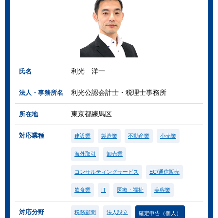
利光 洋一
氏名
利光公認会計士・税理士事務所
法人・事務所名
東京都練馬区
所在地
対応業種
建設業
製造業
不動産業
小売業
海外取引
卸売業
コンサルティングサービス
EC/通信販売
飲食業
IT
医療・福祉
美容業
対応分野
税務顧問
法人設立
確定申告（個人）