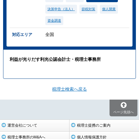
決算申告（法人）
節税対策
個人開業
資金調達
全国
対応エリア
利益が光りだす利光公認会計士・税理士事務所
税理士検索へ戻る
ページ先頭へ
運営会社について
税理士提携のご案内
税理士事務所のM&Aへ
個人情報保護方針