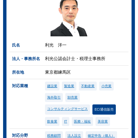
利光 洋一
氏名
利光公認会計士・税理士事務所
法人・事務所名
東京都練馬区
所在地
対応業種
建設業
製造業
不動産業
小売業
海外取引
卸売業
コンサルティングサービス
EC/通信販売
飲食業
IT
医療・福祉
美容業
対応分野
税務顧問
法人設立
確定申告（個人）