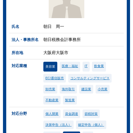
朝日 周一
氏名
朝日税務会計事務所
法人・事務所名
大阪府大阪市
所在地
対応業種
医療・福祉
IT
飲食業
美容業
EC/通信販売
コンサルティングサービス
卸売業
海外取引
建設業
小売業
不動産業
製造業
対応分野
個人開業
資金調達
節税対策
決算申告（法人）
確定申告（個人）