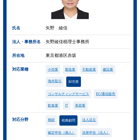
矢野 綾佳
氏名
矢野綾佳税理士事務所
法人・事務所名
東京都港区赤坂
所在地
対応業種
小売業
製造業
不動産業
建設業
海外取引
卸売業
コンサルティングサービス
EC/通信販売
飲食業
IT
美容業
対応分野
相続
法人設立
税務顧問
確定申告（個人）
決算申告（法人）