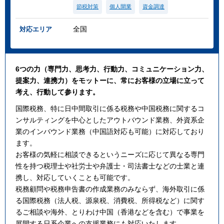
節税対策
個人開業
資金調達
全国
対応エリア
6つの力（専門力、思考力、行動力、コミュニケーション力、
提案力、連携力）をモットーに、常にお客様の立場に立って
考え、行動して参ります。
国際税務、特に日中間取引に係る税務や中国税務に関するコ
ンサルティングを中心としたアウトバウンド業務、外資系企
業のインバウンド業務（中国語対応も可能）に対応しており
ます。
お客様の気軽に相談できるというニーズに応じて異なる専門
性を持つ税理士や社労士や弁護士・司法書士などの士業と連
携し、対応していくことも可能です。
税務顧問や税務申告書の作成業務のみならず、海外取引に係
る国際税務（法人税、源泉税、消費税、所得税など）に関す
るご相談や海外、とりわけ中国（香港などを含む）で事業を
展開する日系企業への支援業務にも対応いたします。