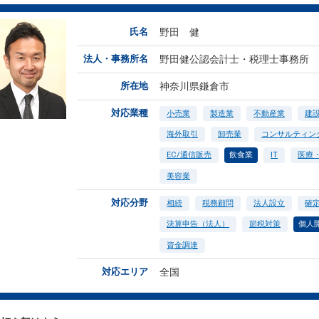
氏名
野田 健
法人・事務所名
野田健公認会計士・税理士事務所
所在地
神奈川県鎌倉市
対応業種
小売業
製造業
不動産業
建
海外取引
卸売業
コンサルティン
EC/通信販売
飲食業
IT
医療
美容業
対応分野
相続
税務顧問
法人設立
確
決算申告（法人）
節税対策
個人
資金調達
対応エリア
全国