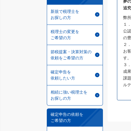
夢
追
新規で税理士を
お探しの方
弊
１
公
税理士の変更を
ご希望の方
の
２
お
節税提案・決算対策の
依頼をご希望の方
す
３
成
確定申告を
依頼したい方
課
ル
相続に強い税理士を
お探しの方
確定申告の依頼を
ご希望の方