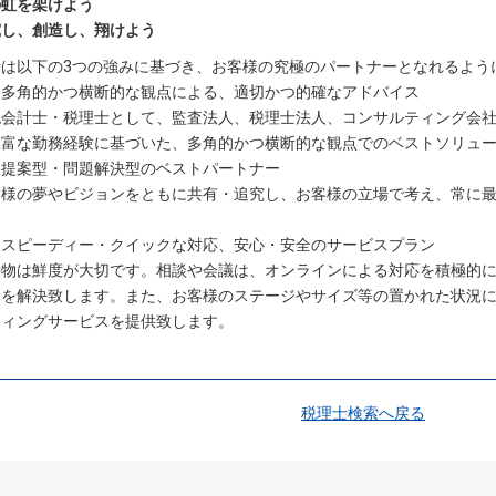
の虹を架けよう
究し、創造し、翔けよう
所は以下の3つの強みに基づき、お客様の究極のパートナーとなれるよう
．多角的かつ横断的な観点による、適切かつ的確なアドバイス
認会計士・税理士として、監査法人、税理士法人、コンサルティング会
豊富な勤務経験に基づいた、多角的かつ横断的な観点でのベストソリュ
．提案型・問題解決型のベストパートナー
客様の夢やビジョンをともに共有・追究し、お客様の立場で考え、常に
。
．スピーディー・クイックな対応、安心・安全のサービスプラン
果物は鮮度が大切です。相談や会議は、オンラインによる対応を積極的
題を解決致します。また、お客様のステージやサイズ等の置かれた状況
ティングサービスを提供致します。
税理士検索へ戻る