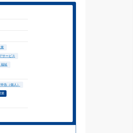
設業
グサービス
・福祉
定申告（個人）
開業