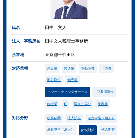
田中 文人
氏名
田中文人税理士事務所
法人・事務所名
東京都千代田区
所在地
対応業種
建設業
製造業
不動産業
小売業
海外取引
卸売業
EC/通信販売
コンサルティングサービス
飲食業
IT
医療・福祉
美容業
対応分野
税務顧問
法人設立
確定申告（個人）
決算申告（法人）
個人開業
節税対策