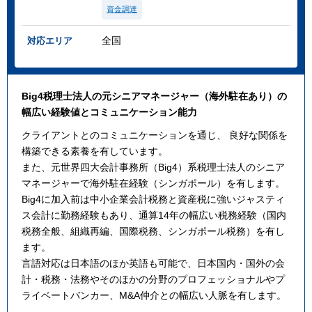
資金調達
全国
対応エリア
Big4税理士法人の元シニアマネージャー（海外駐在あり）の
幅広い経験値とコミュニケーション能力
クライアントとのコミュニケーションを通じ、 良好な関係を
構築できる素養を有しています。
また、元世界四大会計事務所（Big4）系税理士法人のシニア
マネージャーで海外駐在経験（シンガポール）を有します。
Big4に加入前は中小企業会計税務と資産税に強いジャスティ
ス会計に勤務経験もあり、通算14年の幅広い税務経験（国内
税務全般、組織再編、国際税務、シンガポール税務）を有し
ます。
言語対応は日本語のほか英語も可能で、⽇本国内・国外の会
計・税務・法務やそのほかの分野のプロフェッショナルやプ
ライベートバンカー、M&A仲介との幅広い⼈脈を有します。