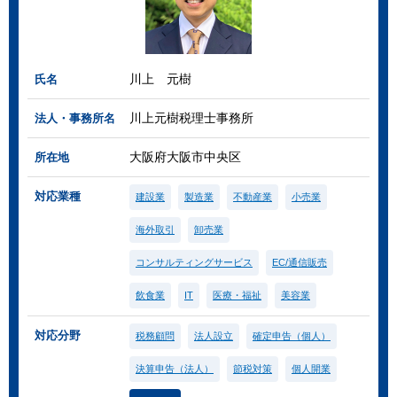
川上 元樹
氏名
川上元樹税理士事務所
法人・事務所名
大阪府大阪市中央区
所在地
対応業種
建設業
製造業
不動産業
小売業
海外取引
卸売業
コンサルティングサービス
EC/通信販売
飲食業
IT
医療・福祉
美容業
対応分野
税務顧問
法人設立
確定申告（個人）
決算申告（法人）
節税対策
個人開業