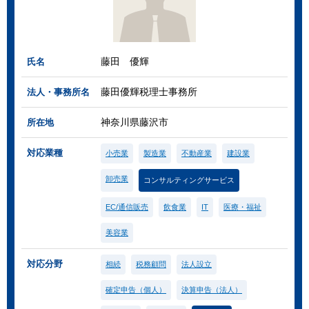
藤田 優輝
氏名
藤田優輝税理士事務所
法人・事務所名
神奈川県藤沢市
所在地
対応業種
小売業
製造業
不動産業
建設業
卸売業
コンサルティングサービス
EC/通信販売
飲食業
IT
医療・福祉
美容業
対応分野
相続
税務顧問
法人設立
確定申告（個人）
決算申告（法人）