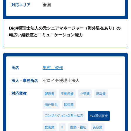
全国
対応エリア
Big4税理士法人の元シニアマネージャー（海外駐在あり）の
幅広い経験値とコミュニケーション能力
奥村 俊作
氏名
ゼロイチ税理士法人
法人・事務所名
対応業種
製造業
不動産業
小売業
建設業
海外取引
卸売業
コンサルティングサービス
EC/通信販売
飲食業
IT
医療・福祉
美容業