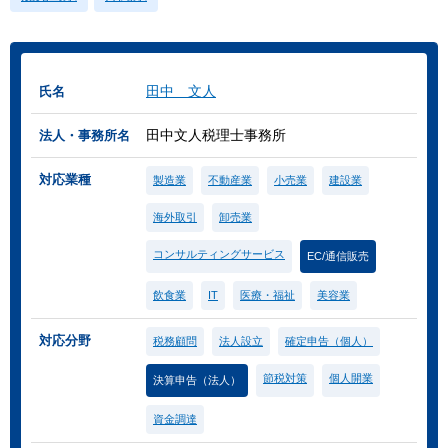
田中 文人
氏名
田中文人税理士事務所
法人・事務所名
対応業種
製造業
不動産業
小売業
建設業
海外取引
卸売業
コンサルティングサービス
EC/通信販売
飲食業
IT
医療・福祉
美容業
対応分野
税務顧問
法人設立
確定申告（個人）
節税対策
個人開業
決算申告（法人）
資金調達