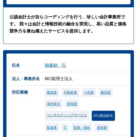
公認会計士が自らコーディングを行う、珍しい会計事務所で
す。 我々は会計と情報技術の融合を実現し、高い品質と価格
競争力を兼ね備えたサービスを提供します。
御簾納 弘
氏名
MC税理士法人
法人・事務所名
対応業種
製造業
不動産業
小売業
建設業
海外取引
卸売業
コンサルティングサービス
EC/通信販売
飲食業
IT
医療・福祉
美容業