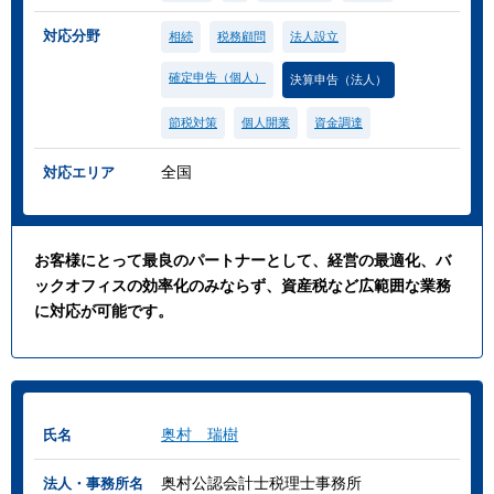
対応分野
相続
税務顧問
法人設立
確定申告（個人）
決算申告（法人）
節税対策
個人開業
資金調達
全国
対応エリア
お客様にとって最良のパートナーとして、経営の最適化、バ
ックオフィスの効率化のみならず、資産税など広範囲な業務
に対応が可能です。
奥村 瑞樹
氏名
奥村公認会計士税理士事務所
法人・事務所名