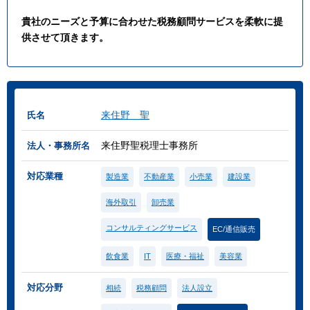
貴社のニーズと予算に合わせた税務顧問サービスを柔軟に提
供させて頂きます。
来住野 聖
氏名
来住野聖税理士事務所
法人・事務所名
対応業種
製造業
不動産業
小売業
建設業
海外取引
卸売業
コンサルティングサービス
EC/通信販売
飲食業
IT
医療・福祉
美容業
対応分野
相続
税務顧問
法人設立