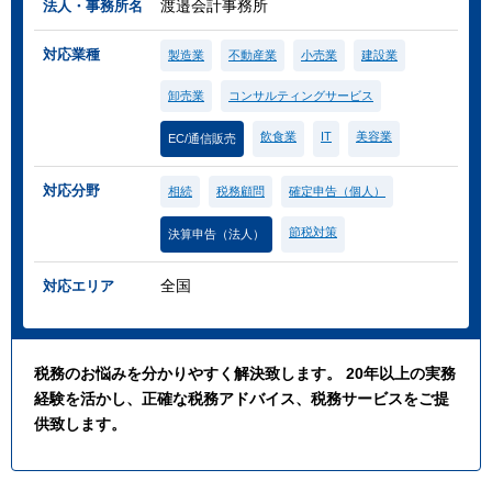
渡邉会計事務所
法人・事務所名
対応業種
製造業
不動産業
小売業
建設業
卸売業
コンサルティングサービス
飲食業
IT
美容業
EC/通信販売
対応分野
相続
税務顧問
確定申告（個人）
節税対策
決算申告（法人）
全国
対応エリア
税務のお悩みを分かりやすく解決致します。 20年以上の実務
経験を活かし、正確な税務アドバイス、税務サービスをご提
供致します。