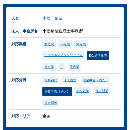
小松 晴哉
氏名
小松晴哉税理士事務所
法人・事務所名
対応業種
製造業
小売業
卸売業
コンサルティングサービス
EC/通信販売
飲食業
IT
美容業
対応分野
税務顧問
法人設立
確定申告（個人）
節税対策
個人開業
決算申告（法人）
資金調達
全国
対応エリア