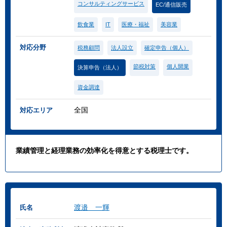
コンサルティングサービス
EC/通信販売
飲食業
IT
医療・福祉
美容業
対応分野
税務顧問
法人設立
確定申告（個人）
節税対策
個人開業
決算申告（法人）
資金調達
全国
対応エリア
業績管理と経理業務の効率化を得意とする税理士です。
渡邉 一輝
氏名