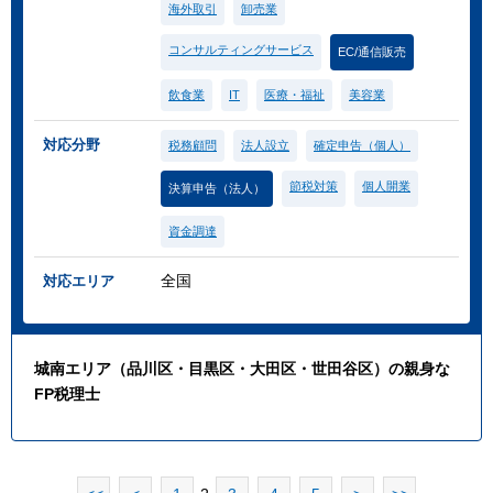
海外取引
卸売業
コンサルティングサービス
EC/通信販売
飲食業
IT
医療・福祉
美容業
対応分野
税務顧問
法人設立
確定申告（個人）
節税対策
個人開業
決算申告（法人）
資金調達
全国
対応エリア
城南エリア（品川区・目黒区・大田区・世田谷区）の親身な
FP税理士