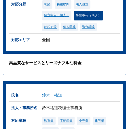
対応分野
相続
税務顧問
法人設立
確定申告（個人）
決算申告（法人）
節税対策
個人開業
資金調達
全国
対応エリア
高品質なサービスとリーズナブルな料金
鈴木 祐道
氏名
鈴木祐道税理士事務所
法人・事務所名
対応業種
製造業
不動産業
小売業
建設業