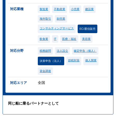
対応業種
製造業
不動産業
小売業
建設業
海外取引
卸売業
コンサルティングサービス
EC/通信販売
飲食業
IT
医療・福祉
美容業
対応分野
税務顧問
法人設立
確定申告（個人）
節税対策
個人開業
決算申告（法人）
資金調達
全国
対応エリア
同じ船に乗るパートナーとして