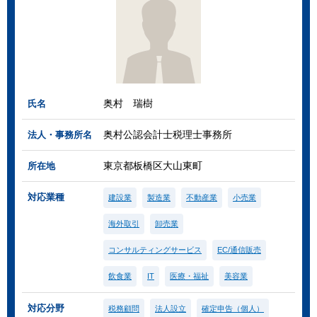
奥村 瑞樹
氏名
奥村公認会計士税理士事務所
法人・事務所名
東京都板橋区大山東町
所在地
対応業種
建設業
製造業
不動産業
小売業
海外取引
卸売業
コンサルティングサービス
EC/通信販売
飲食業
IT
医療・福祉
美容業
対応分野
税務顧問
法人設立
確定申告（個人）