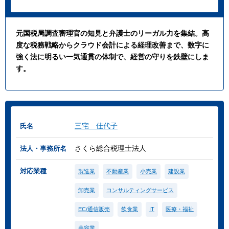
元国税局調査審理官の知見と弁護士のリーガル力を集結。高
度な税務戦略からクラウド会計による経理改善まで、数字に
強く法に明るい一気通貫の体制で、経営の守りを鉄壁にしま
す。
三宅 佳代子
氏名
さくら総合税理士法人
法人・事務所名
対応業種
製造業
不動産業
小売業
建設業
卸売業
コンサルティングサービス
EC/通信販売
飲食業
IT
医療・福祉
美容業