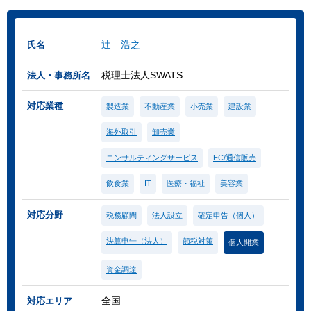
辻 浩之
氏名
税理士法人SWATS
法人・事務所名
対応業種
製造業
不動産業
小売業
建設業
海外取引
卸売業
コンサルティングサービス
EC/通信販売
飲食業
IT
医療・福祉
美容業
対応分野
税務顧問
法人設立
確定申告（個人）
決算申告（法人）
節税対策
個人開業
資金調達
全国
対応エリア