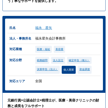
う丁寧なサポートを提供します。
福永 星矢
氏名
福永星矢会計事務所
法人・事務所名
対応業種
医療・福祉
美容業
対応分野
税務顧問
法人設立
確定申告（個人）
決算申告（法人）
資金調達
個人開業
全国
対応エリア
元銀行員×公認会計士×税理士が、医療・美容クリニックの財
務と成長をフルサポート