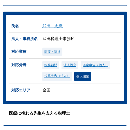
武田 志織
氏名
武田税理士事務所
法人・事務所名
対応業種
医療・福祉
対応分野
税務顧問
法人設立
確定申告（個人）
決算申告（法人）
個人開業
全国
対応エリア
医療に携わる先生を支える税理士