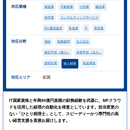
対応業種
製造業
不動産業
小売業
建設業
卸売業
コンサルティングサービス
EC/通信販売
飲食業
IT
美容業
対応分野
相続
税務顧問
法人設立
確定申告（個人）
決算申告（法人）
節税対策
資金調達
個人開業
全国
対応エリア
IT国家資格と年商80億円規模の財務経験を武器に、MFクラウ
ドを活用した経理の自動化を得意としています。担当変更の
ない「ひとり税理士」として、スピーディーかつ専門性の高
い経営支援を直接お届けします。