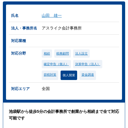
山田 雄一
氏名
アスライク会計事務所
法人・事務所名
対応業種
対応分野
相続
税務顧問
法人設立
確定申告（個人）
決算申告（法人）
節税対策
資金調達
個人開業
全国
対応エリア
池袋駅から徒歩5分の会計事務所で創業から相続まで全て対応
可能です