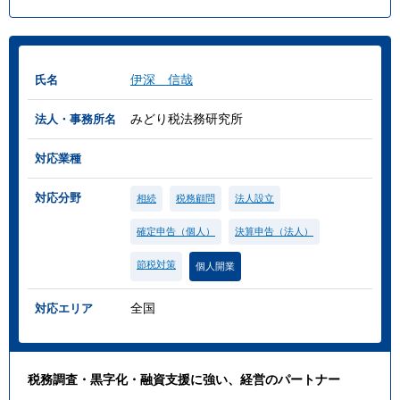
伊深 信哉
氏名
みどり税法務研究所
法人・事務所名
対応業種
対応分野
相続
税務顧問
法人設立
確定申告（個人）
決算申告（法人）
節税対策
個人開業
全国
対応エリア
税務調査・黒字化・融資支援に強い、経営のパートナー