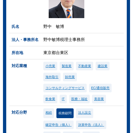
野中 敏博
氏名
野中敏博税理士事務所
法人・事務所名
東京都台東区
所在地
対応業種
小売業
製造業
不動産業
建設業
海外取引
卸売業
コンサルティングサービス
EC/通信販売
飲食業
IT
医療・福祉
美容業
対応分野
相続
法人設立
税務顧問
確定申告（個人）
決算申告（法人）