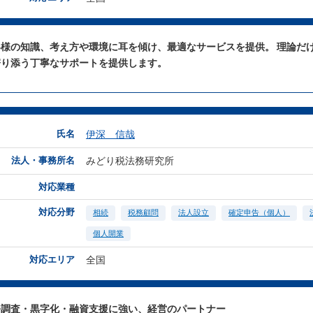
客様の知識、考え方や環境に耳を傾け、最適なサービスを提供。 理論だ
寄り添う丁寧なサポートを提供します。
氏名
伊深 信哉
法人・事務所名
みどり税法務研究所
対応業種
対応分野
相続
税務顧問
法人設立
確定申告（個人）
個人開業
対応エリア
全国
務調査・黒字化・融資支援に強い、経営のパートナー