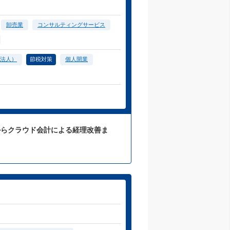
卸売業
コンサルティングサービス
法人）
節税対策
個人開業
からクラウド会計による経理改善ま
。