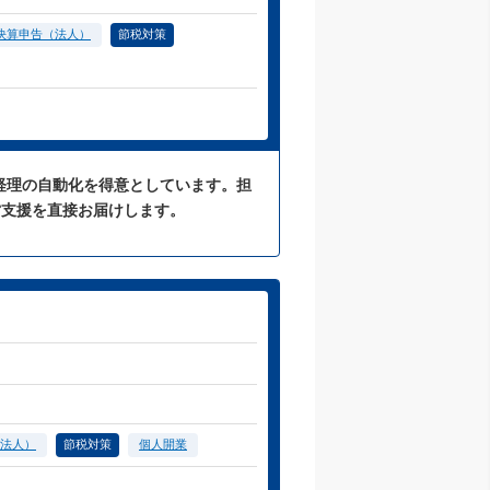
決算申告（法人）
節税対策
た経理の自動化を得意としています。担
営支援を直接お届けします。
法人）
節税対策
個人開業