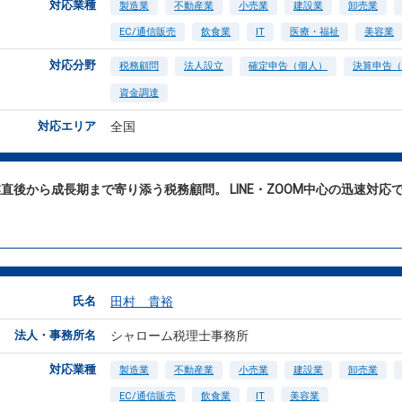
対応業種
製造業
不動産業
小売業
建設業
卸売業
EC/通信販売
飲食業
IT
医療・福祉
美容業
対応分野
税務顧問
法人設立
確定申告（個人）
決算申告（
資金調達
対応エリア
全国
直後から成長期まで寄り添う税務顧問。 LINE・ZOOM中心の迅速対
。
氏名
田村 貴裕
法人・事務所名
シャローム税理士事務所
対応業種
製造業
不動産業
小売業
建設業
卸売業
EC/通信販売
飲食業
IT
美容業