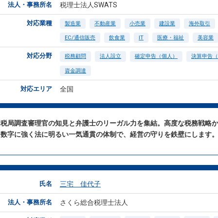
法人・事務所名
税理士法人SWATS
対応業種
製造業
不動産業
小売業
建設業
海外取引
EC/通信販売
飲食業
IT
医療・福祉
美容業
対応分野
税務顧問
法人設立
確定申告（個人）
決算申告（
資金調達
対応エリア
全国
国税局調査審理官の知見と弁護士のリーガル力を集結。高度な税務戦略
、数字に強く法に明るい一気通貫の体制で、経営の守りを鉄壁にします
氏名
三宅 佳代子
法人・事務所名
さくら総合税理士法人