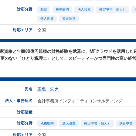
対応分野
相続
税務顧問
法人設立
確定申告（個人）
個人開業
資金調達
対応エリア
全国
国家資格と年商80億円規模の財務経験を武器に、MFクラウドを活用し
変更のない「ひとり税理士」として、スピーディーかつ専門性の高い経
氏名
馬場 宏之
法人・事務所名
会計事務所インフィニティコンサルティング
対応業種
対応分野
税務顧問
法人設立
確定申告（個人）
決算申告（
対応エリア
全国