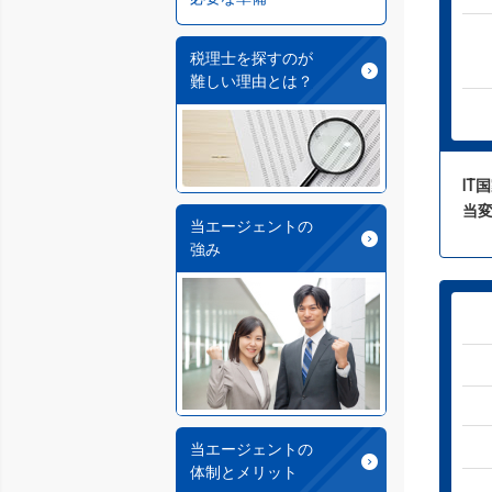
税理士を探すのが
難しい理由とは？
IT
当
当エージェントの
強み
当エージェントの
体制とメリット