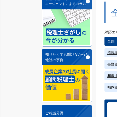
エージェントによるコラム
対応エ
全国
群馬
知りたくても聞けなかった
他社の事例
長野
和歌
福岡
ご相談分野