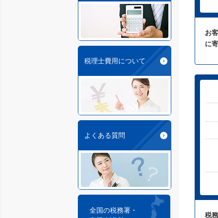
お
に
税理士費用について
よくある質問
全国の税務署・
税