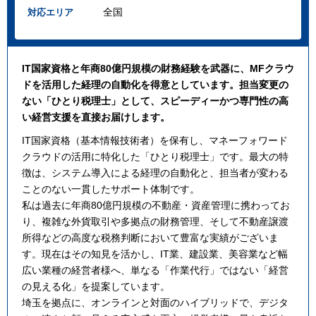
全国
対応エリア
IT国家資格と年商80億円規模の財務経験を武器に、MFクラウ
ドを活用した経理の自動化を得意としています。担当変更の
ない「ひとり税理士」として、スピーディーかつ専門性の高
い経営支援を直接お届けします。
IT国家資格（基本情報技術者）を保有し、マネーフォワード
クラウドの活用に特化した「ひとり税理士」です。最大の特
徴は、システム導入による経理の自動化と、担当者が変わる
ことのない一貫したサポート体制です。
私は過去に年商80億円規模の不動産・資産管理に携わってお
り、複雑な外貨取引や多拠点の財務管理、そして不動産譲渡
所得などの高度な税務判断において豊富な実績がございま
す。現在はその知見を活かし、IT業、建設業、美容業など幅
広い業種の経営者様へ、単なる「作業代行」ではない「経営
の見える化」を提案しています。
埼玉を拠点に、オンラインと対面のハイブリッドで、デジタ