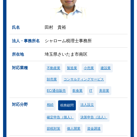
田村 貴裕
氏名
シャローム税理士事務所
法人・事務所名
埼玉県さいたま市南区
所在地
対応業種
不動産業
製造業
小売業
建設業
卸売業
コンサルティングサービス
EC/通信販売
飲食業
IT
美容業
対応分野
相続
法人設立
税務顧問
確定申告（個人）
決算申告（法人）
節税対策
個人開業
資金調達