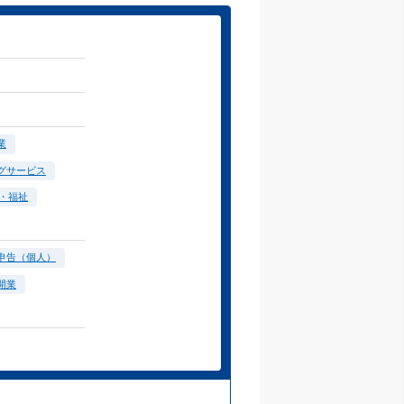
業
グサービス
・福祉
申告（個人）
開業