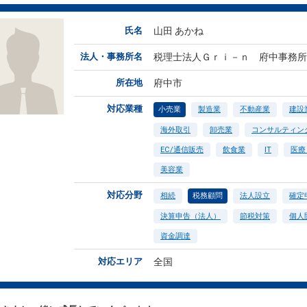
氏名
山田 あかね
法人・事務所名
税理士法人Ｇｒｉ－ｎ 府中事務所
所在地
府中市
対応業種
小売業
製造業
不動産業
建設
海外取引
卸売業
コンサルティン
EC/通信販売
飲食業
IT
医療
美容業
対応分野
相続
税務顧問
法人設立
確定
決算申告（法人）
節税対策
個人
資金調達
対応エリア
全国