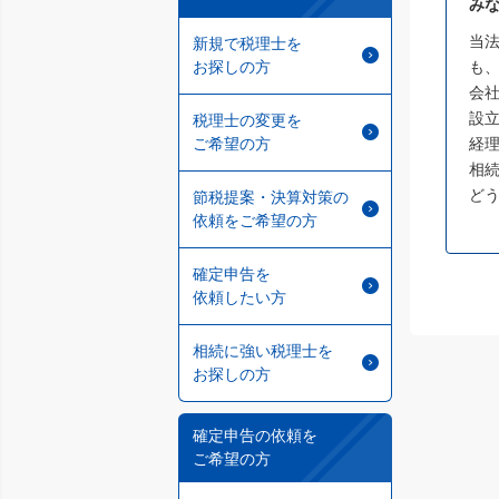
み
当
新規で税理士を
お探しの方
も
会
設
税理士の変更を
ご希望の方
経
相
ど
節税提案・決算対策の
依頼をご希望の方
確定申告を
依頼したい方
相続に強い税理士を
お探しの方
確定申告の依頼を
ご希望の方