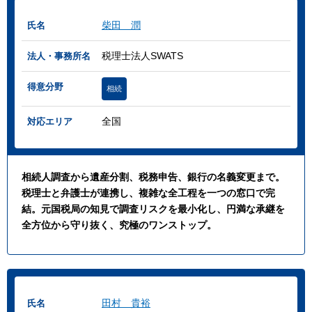
柴田 潤
氏名
税理士法人SWATS
法人・事務所名
得意分野
相続
全国
対応エリア
相続人調査から遺産分割、税務申告、銀行の名義変更まで。
税理士と弁護士が連携し、複雑な全工程を一つの窓口で完
結。元国税局の知見で調査リスクを最小化し、円満な承継を
全方位から守り抜く、究極のワンストップ。
田村 貴裕
氏名