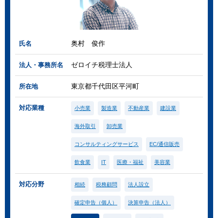
奥村 俊作
氏名
ゼロイチ税理士法人
法人・事務所名
東京都千代田区平河町
所在地
対応業種
小売業
製造業
不動産業
建設業
海外取引
卸売業
コンサルティングサービス
EC/通信販売
飲食業
IT
医療・福祉
美容業
対応分野
相続
税務顧問
法人設立
確定申告（個人）
決算申告（法人）