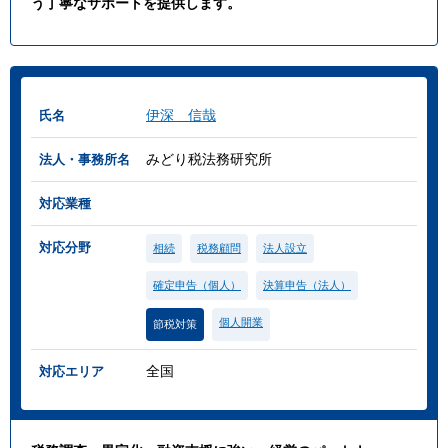
う丁寧なサポートを提供します。
伊深 信哉
氏名
みどり税法務研究所
法人・事務所名
対応業種
対応分野
相続
税務顧問
法人設立
確定申告（個人）
決算申告（法人）
個人開業
節税対策
全国
対応エリア