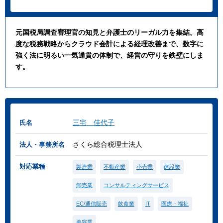
元国税局調査審理官の知見と弁護士のリーガル力を集結。高
度な税務戦略からクラウド会計による経理改善まで、数字に
強く法に明るい一気通貫の体制で、経営の守りを鉄壁にしま
す。
三宅 佳代子
氏名
さくら総合税理士法人
法人・事務所名
対応業種
製造業
不動産業
小売業
建設業
卸売業
コンサルティングサービス
EC/通信販売
飲食業
IT
医療・福祉
美容業