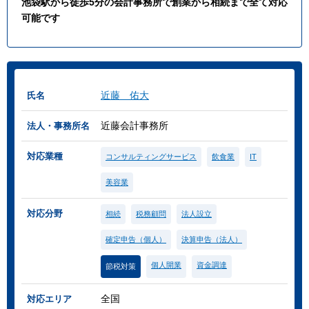
池袋駅から徒歩5分の会計事務所で創業から相続まで全て対応
可能です
近藤 佑大
氏名
近藤会計事務所
法人・事務所名
対応業種
コンサルティングサービス
飲食業
IT
美容業
対応分野
相続
税務顧問
法人設立
確定申告（個人）
決算申告（法人）
個人開業
資金調達
節税対策
全国
対応エリア