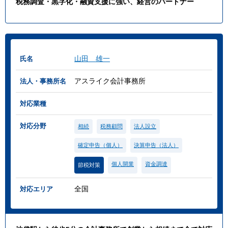
税務調査・黒字化・融資支援に強い、経営のパートナー
山田 雄一
氏名
アスライク会計事務所
法人・事務所名
対応業種
対応分野
相続
税務顧問
法人設立
確定申告（個人）
決算申告（法人）
個人開業
資金調達
節税対策
全国
対応エリア