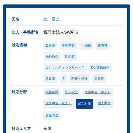
辻 浩之
氏名
税理士法人SWATS
法人・事務所名
対応業種
製造業
不動産業
小売業
建設業
海外取引
卸売業
コンサルティングサービス
EC/通信販売
飲食業
IT
医療・福祉
美容業
対応分野
税務顧問
法人設立
確定申告（個人）
決算申告（法人）
個人開業
節税対策
資金調達
全国
対応エリア