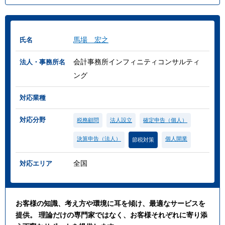
馬場 宏之
氏名
会計事務所インフィニティコンサルティ
法人・事務所名
ング
対応業種
対応分野
税務顧問
法人設立
確定申告（個人）
決算申告（法人）
個人開業
節税対策
全国
対応エリア
お客様の知識、考え方や環境に耳を傾け、最適なサービスを
提供。 理論だけの専門家ではなく、お客様それぞれに寄り添