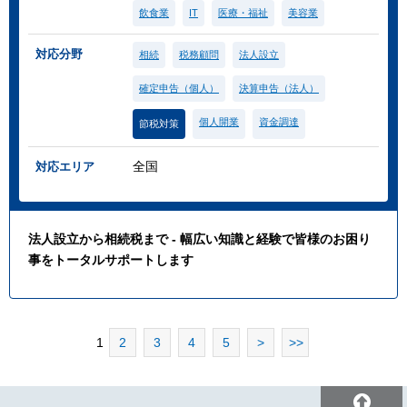
飲食業
IT
医療・福祉
美容業
対応分野
相続
税務顧問
法人設立
確定申告（個人）
決算申告（法人）
個人開業
資金調達
節税対策
全国
対応エリア
法人設立から相続税まで - 幅広い知識と経験で皆様のお困り
事をトータルサポートします
1
2
3
4
5
>
>>