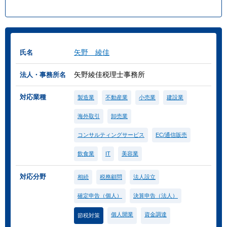
矢野 綾佳
氏名
矢野綾佳税理士事務所
法人・事務所名
対応業種
製造業
不動産業
小売業
建設業
海外取引
卸売業
コンサルティングサービス
EC/通信販売
飲食業
IT
美容業
対応分野
相続
税務顧問
法人設立
確定申告（個人）
決算申告（法人）
個人開業
資金調達
節税対策