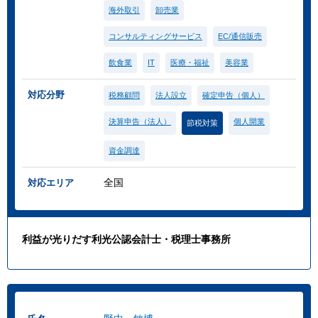
海外取引
卸売業
コンサルティングサービス
EC/通信販売
飲食業
IT
医療・福祉
美容業
対応分野
税務顧問
法人設立
確定申告（個人）
決算申告（法人）
個人開業
節税対策
資金調達
全国
対応エリア
利益が光りだす利光公認会計士・税理士事務所