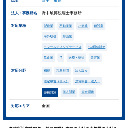
野中 敏博
氏名
野中敏博税理士事務所
法人・事務所名
対応業種
製造業
不動産業
小売業
建設業
海外取引
卸売業
コンサルティングサービス
EC/通信販売
飲食業
IT
医療・福祉
美容業
対応分野
相続
税務顧問
法人設立
確定申告（個人）
決算申告（法人）
個人開業
資金調達
節税対策
全国
対応エリア