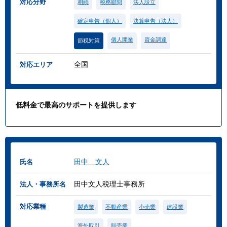
対応分野
相続
税務顧問
法人設立
確定申告（個人）
決算申告（法人）
個人開業
資金調達
節税対策
全国
対応エリア
低料金で最高のサポートを提供します
田中 文人
氏名
田中文人税理士事務所
法人・事務所名
対応業種
製造業
不動産業
小売業
建設業
海外取引
卸売業