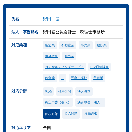
野田 健
氏名
野田健公認会計士・税理士事務所
法人・事務所名
対応業種
製造業
不動産業
小売業
建設業
海外取引
卸売業
コンサルティングサービス
EC/通信販売
飲食業
IT
医療・福祉
美容業
対応分野
相続
税務顧問
法人設立
確定申告（個人）
決算申告（法人）
個人開業
資金調達
節税対策
全国
対応エリア