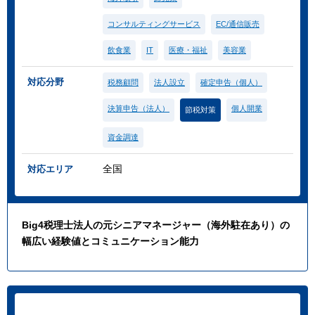
コンサルティングサービス
EC/通信販売
飲食業
IT
医療・福祉
美容業
対応分野
税務顧問
法人設立
確定申告（個人）
決算申告（法人）
個人開業
節税対策
資金調達
全国
対応エリア
Big4税理士法人の元シニアマネージャー（海外駐在あり）の
幅広い経験値とコミュニケーション能力