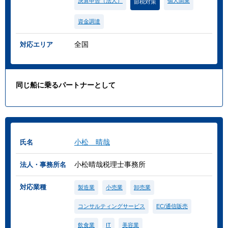
決算申告（法人）
個人開業
節税対策
資金調達
全国
対応エリア
同じ船に乗るパートナーとして
小松 晴哉
氏名
小松晴哉税理士事務所
法人・事務所名
対応業種
製造業
小売業
卸売業
コンサルティングサービス
EC/通信販売
飲食業
IT
美容業