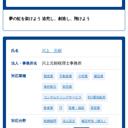
夢の虹を架けよう 追究し、創造し、翔けよう
川上 元樹
氏名
川上元樹税理士事務所
法人・事務所名
対応業種
製造業
不動産業
小売業
建設業
海外取引
卸売業
コンサルティングサービス
EC/通信販売
飲食業
IT
医療・福祉
美容業
対応分野
税務顧問
法人設立
確定申告（個人）