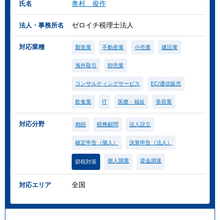
奥村 俊作
氏名
ゼロイチ税理士法人
法人・事務所名
対応業種
製造業
不動産業
小売業
建設業
海外取引
卸売業
コンサルティングサービス
EC/通信販売
飲食業
IT
医療・福祉
美容業
対応分野
相続
税務顧問
法人設立
確定申告（個人）
決算申告（法人）
個人開業
資金調達
節税対策
全国
対応エリア