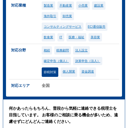
対応業種
製造業
不動産業
小売業
建設業
海外取引
卸売業
コンサルティングサービス
EC/通信販売
飲食業
IT
医療・福祉
美容業
対応分野
相続
税務顧問
法人設立
確定申告（個人）
決算申告（法人）
個人開業
資金調達
節税対策
全国
対応エリア
何かあったらもちろん、普段から気軽に連絡できる税理士を
目指しています。 お客様のご相談に乗る機会が多いため、遠
慮せずにどんどんご連絡ください。