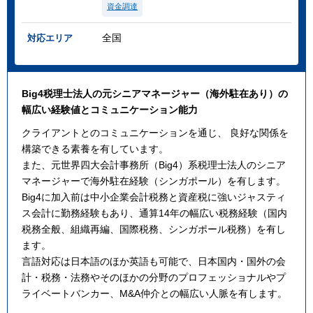
資金調達
全国
対応エリア
Big4税理士法人の元シニアマネージャー（海外駐在あり）の
幅広い経験値とコミュニケーション能力
クライアントとのコミュニケーションを通じ、 良好な関係を
構築できる素養を有しています。
また、元世界四大会計事務所（Big4）系税理士法人のシニア
マネージャーで海外駐在経験（シンガポール）を有します。
Big4に加入前は中小企業会計税務と資産税に強いジャスティ
ス会計に勤務経験もあり、通算14年の幅広い税務経験（国内
税務全般、組織再編、国際税務、シンガポール税務）を有し
ます。
言語対応は日本語のほか英語も可能で、⽇本国内・国外の会
計・税務・法務やそのほかの分野のプロフェッショナルやプ
ライベートバンカー、M&A仲介との幅広い⼈脈を有します。