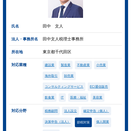
田中 文人
氏名
田中文人税理士事務所
法人・事務所名
東京都千代田区
所在地
対応業種
建設業
製造業
不動産業
小売業
海外取引
卸売業
コンサルティングサービス
EC/通信販売
飲食業
IT
医療・福祉
美容業
対応分野
税務顧問
法人設立
確定申告（個人）
決算申告（法人）
個人開業
節税対策