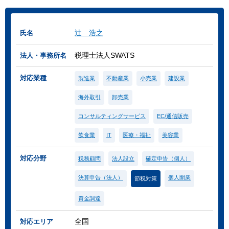
辻 浩之
氏名
税理士法人SWATS
法人・事務所名
対応業種
製造業
不動産業
小売業
建設業
海外取引
卸売業
コンサルティングサービス
EC/通信販売
飲食業
IT
医療・福祉
美容業
対応分野
税務顧問
法人設立
確定申告（個人）
決算申告（法人）
個人開業
節税対策
資金調達
全国
対応エリア