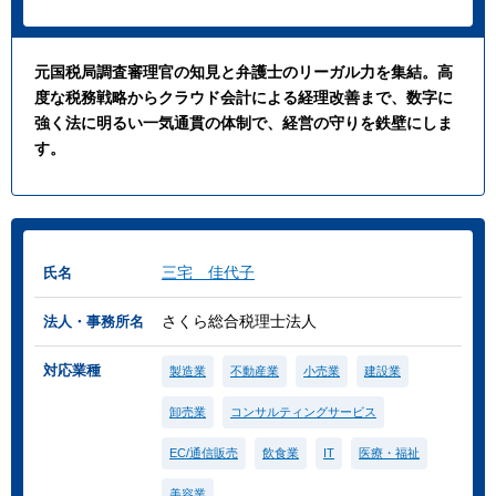
元国税局調査審理官の知見と弁護士のリーガル力を集結。高
度な税務戦略からクラウド会計による経理改善まで、数字に
強く法に明るい一気通貫の体制で、経営の守りを鉄壁にしま
す。
三宅 佳代子
氏名
さくら総合税理士法人
法人・事務所名
対応業種
製造業
不動産業
小売業
建設業
卸売業
コンサルティングサービス
EC/通信販売
飲食業
IT
医療・福祉
美容業