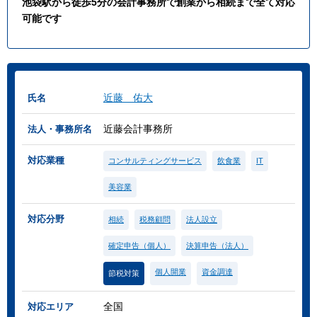
池袋駅から徒歩5分の会計事務所で創業から相続まで全て対応
可能です
近藤 佑大
氏名
近藤会計事務所
法人・事務所名
対応業種
コンサルティングサービス
飲食業
IT
美容業
対応分野
相続
税務顧問
法人設立
確定申告（個人）
決算申告（法人）
個人開業
資金調達
節税対策
全国
対応エリア