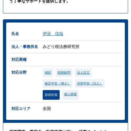
う丁寧なサポートを提供します。
伊深 信哉
氏名
みどり税法務研究所
法人・事務所名
対応業種
対応分野
相続
税務顧問
法人設立
確定申告（個人）
決算申告（法人）
個人開業
節税対策
全国
対応エリア