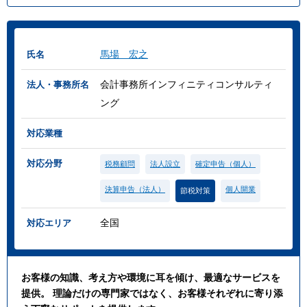
馬場 宏之
氏名
会計事務所インフィニティコンサルティ
法人・事務所名
ング
対応業種
対応分野
税務顧問
法人設立
確定申告（個人）
決算申告（法人）
個人開業
節税対策
全国
対応エリア
お客様の知識、考え方や環境に耳を傾け、最適なサービスを
提供。 理論だけの専門家ではなく、お客様それぞれに寄り添