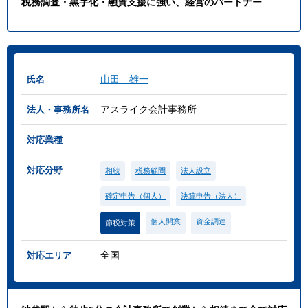
税務調査・黒字化・融資支援に強い、経営のパートナー
山田 雄一
氏名
アスライク会計事務所
法人・事務所名
対応業種
対応分野
相続
税務顧問
法人設立
確定申告（個人）
決算申告（法人）
個人開業
資金調達
節税対策
全国
対応エリア