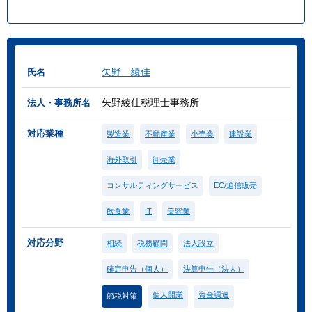
矢野 綾佳
氏名
矢野綾佳税理士事務所
法人・事務所名
対応業種
製造業
不動産業
小売業
建設業
海外取引
卸売業
コンサルティングサービス
EC/通信販売
飲食業
IT
美容業
対応分野
相続
税務顧問
法人設立
確定申告（個人）
決算申告（法人）
個人開業
資金調達
節税対策