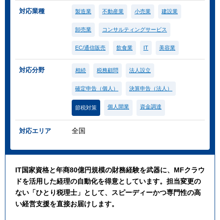
対応業種
製造業
不動産業
小売業
建設業
卸売業
コンサルティングサービス
EC/通信販売
飲食業
IT
美容業
対応分野
相続
税務顧問
法人設立
確定申告（個人）
決算申告（法人）
個人開業
資金調達
節税対策
全国
対応エリア
IT国家資格と年商80億円規模の財務経験を武器に、MFクラウ
ドを活用した経理の自動化を得意としています。担当変更の
ない「ひとり税理士」として、スピーディーかつ専門性の高
い経営支援を直接お届けします。