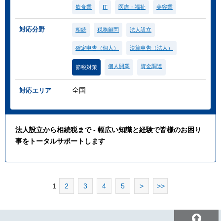
飲食業
IT
医療・福祉
美容業
対応分野
相続
税務顧問
法人設立
確定申告（個人）
決算申告（法人）
個人開業
資金調達
節税対策
全国
対応エリア
法人設立から相続税まで - 幅広い知識と経験で皆様のお困り
事をトータルサポートします
1
2
3
4
5
>
>>