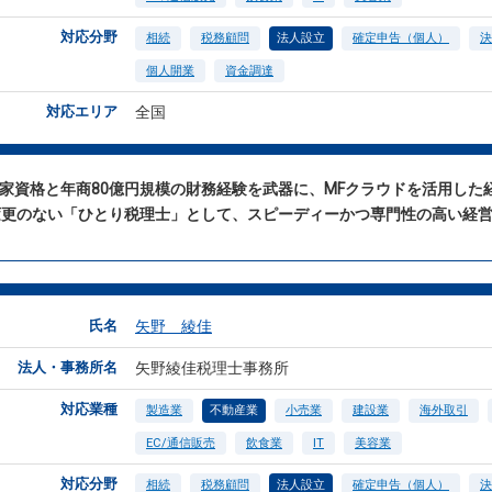
対応分野
相続
税務顧問
法人設立
確定申告（個人）
決
個人開業
資金調達
対応エリア
全国
国家資格と年商80億円規模の財務経験を武器に、MFクラウドを活用し
変更のない「ひとり税理士」として、スピーディーかつ専門性の高い経
氏名
矢野 綾佳
法人・事務所名
矢野綾佳税理士事務所
対応業種
製造業
不動産業
小売業
建設業
海外取引
EC/通信販売
飲食業
IT
美容業
対応分野
相続
税務顧問
法人設立
確定申告（個人）
決