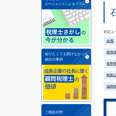
エージェントによるコラム
対応エ
全国
群馬
知りたくても聞けなかった
他社の事例
長野
和歌
福岡
ご相談分野