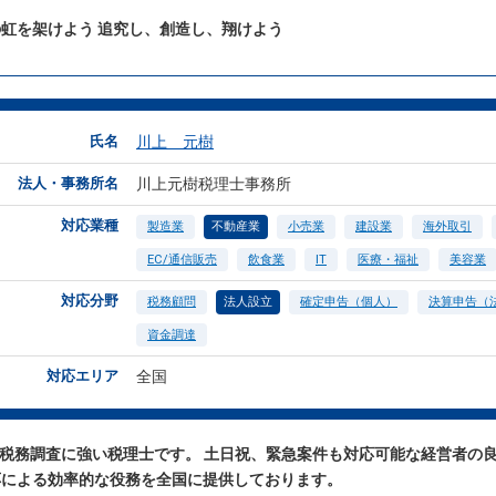
虹を架けよう 追究し、創造し、翔けよう
氏名
川上 元樹
法人・事務所名
川上元樹税理士事務所
対応業種
製造業
不動産業
小売業
建設業
海外取引
EC/通信販売
飲食業
IT
医療・福祉
美容業
対応分野
税務顧問
法人設立
確定申告（個人）
決算申告（
資金調達
対応エリア
全国
と税務調査に強い税理士です。 土日祝、緊急案件も対応可能な経営者の
応による効率的な役務を全国に提供しております。