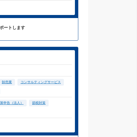
サポートします
卸売業
コンサルティングサービス
算申告（法人）
節税対策