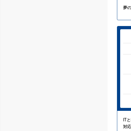
夢の
IT
対