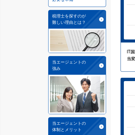
税理士を探すのが
難しい理由とは？
IT
当
当エージェントの
強み
当エージェントの
体制とメリット