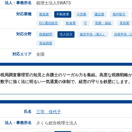
法人・事務所名
税理士法人SWATS
対応業種
製造業
不動産業
小売業
建設業
海外取引
EC/通信販売
飲食業
IT
医療・福祉
美容業
対応分野
税務顧問
法人設立
確定申告（個人）
決算申告（
資金調達
対応エリア
全国
国税局調査審理官の知見と弁護士のリーガル力を集結。高度な税務戦略
、数字に強く法に明るい一気通貫の体制で、経営の守りを鉄壁にします
氏名
三宅 佳代子
法人・事務所名
さくら総合税理士法人