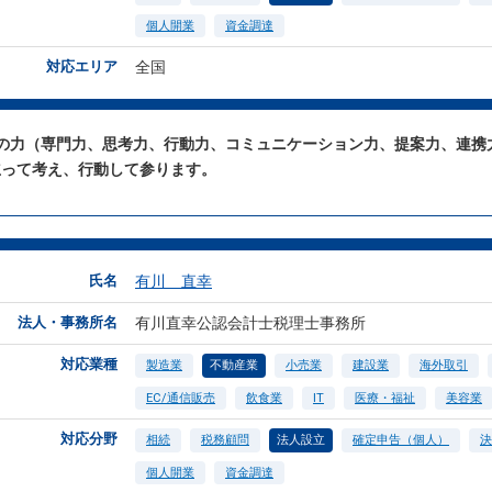
個人開業
資金調達
対応エリア
全国
つの力（専門力、思考力、行動力、コミュニケーション力、提案力、連携
立って考え、行動して参ります。
氏名
有川 直幸
法人・事務所名
有川直幸公認会計士税理士事務所
対応業種
製造業
不動産業
小売業
建設業
海外取引
EC/通信販売
飲食業
IT
医療・福祉
美容業
対応分野
相続
税務顧問
法人設立
確定申告（個人）
決
個人開業
資金調達