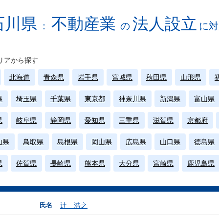
石川県
不動産業
法人設立
：
の
に対
リアから探す
北海道
青森県
岩手県
宮城県
秋田県
山形県
県
埼玉県
千葉県
東京都
神奈川県
新潟県
富山県
県
岐阜県
静岡県
愛知県
三重県
滋賀県
京都府
山県
鳥取県
島根県
岡山県
広島県
山口県
徳島県
県
佐賀県
長崎県
熊本県
大分県
宮崎県
鹿児島県
氏名
辻 浩之