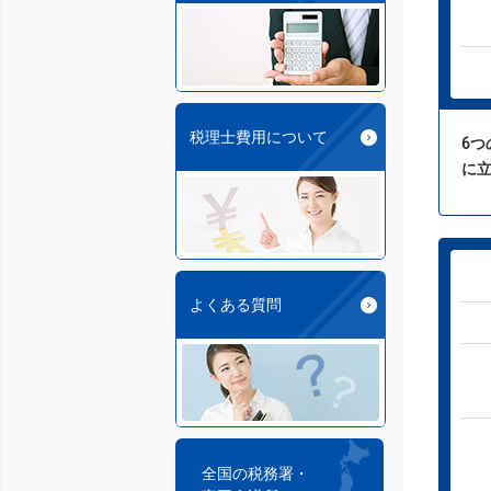
税理士費用について
6
に
よくある質問
全国の税務署・