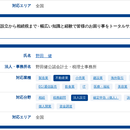
対応エリア
全国
設立から相続税まで - 幅広い知識と経験で皆様のお困り事をトータル
氏名
野田 健
法人・事務所名
野田健公認会計士・税理士事務所
対応業種
製造業
不動産業
小売業
建設業
海外取引
EC/通信販売
飲食業
IT
医療・福祉
美容業
対応分野
相続
税務顧問
法人設立
確定申告（個人）
決
個人開業
資金調達
対応エリア
全国