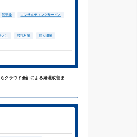
卸売業
コンサルティングサービス
法人）
節税対策
個人開業
からクラウド会計による経理改善ま
。