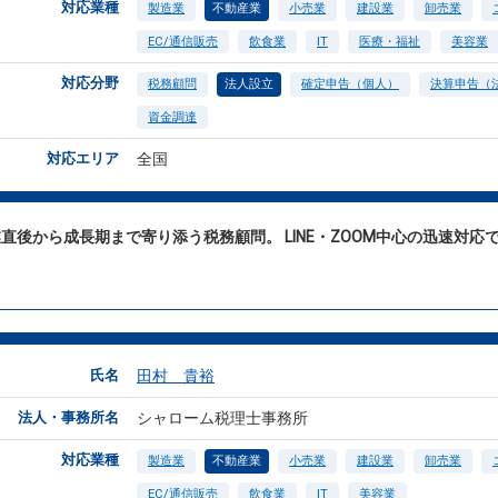
対応業種
製造業
不動産業
小売業
建設業
卸売業
EC/通信販売
飲食業
IT
医療・福祉
美容業
対応分野
税務顧問
法人設立
確定申告（個人）
決算申告（
資金調達
対応エリア
全国
直後から成長期まで寄り添う税務顧問。 LINE・ZOOM中心の迅速対
。
氏名
田村 貴裕
法人・事務所名
シャローム税理士事務所
対応業種
製造業
不動産業
小売業
建設業
卸売業
EC/通信販売
飲食業
IT
美容業