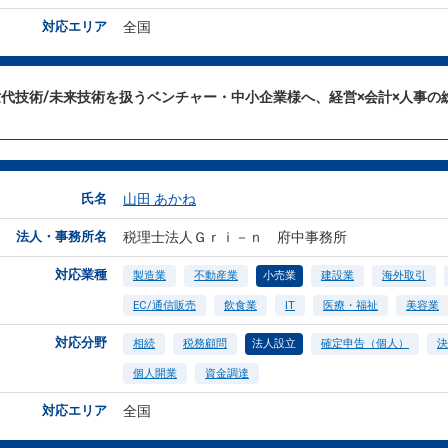
対応エリア
全国
世代技術/未来技術を扱うベンチャー・中小企業様へ、経営×会計×人事の
氏名
山田 あかね
法人・事務所名
税理士法人Ｇｒｉ－ｎ 府中事務所
対応業種
製造業
不動産業
小売業
建設業
海外取引
EC/通信販売
飲食業
IT
医療・福祉
美容業
対応分野
相続
税務顧問
法人設立
確定申告（個人）
決
個人開業
資金調達
対応エリア
全国