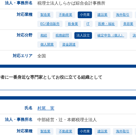
法人・事務所名
税理士法人しらかば綜合会計事務所
対応業種
製造業
不動産業
小売業
建設業
海外取引
EC/通信販売
飲食業
IT
医療・福祉
美容業
対応分野
相続
税務顧問
法人設立
確定申告（個人）
決
個人開業
資金調達
対応エリア
全国
営者に一番身近な専門家としてお役に立てる組織として
氏名
村尾 実
法人・事務所名
中部経営・辻・本郷税理士法人
対応業種
製造業
不動産業
小売業
建設業
海外取引