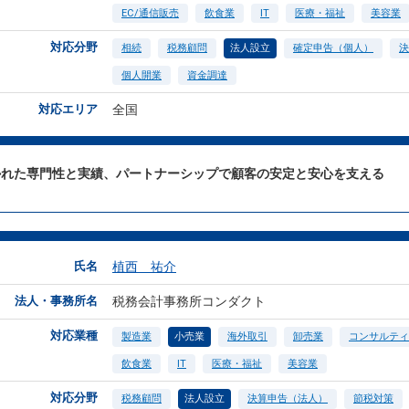
EC/通信販売
飲食業
IT
医療・福祉
美容業
対応分野
相続
税務顧問
法人設立
確定申告（個人）
決
個人開業
資金調達
対応エリア
全国
かれた専門性と実績、パートナーシップで顧客の安定と安心を支える
氏名
植西 祐介
法人・事務所名
税務会計事務所コンダクト
対応業種
製造業
小売業
海外取引
卸売業
コンサルティ
飲食業
IT
医療・福祉
美容業
対応分野
税務顧問
法人設立
決算申告（法人）
節税対策