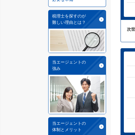
税理士を探すのが
難しい理由とは？
次
当エージェントの
強み
当エージェントの
体制とメリット