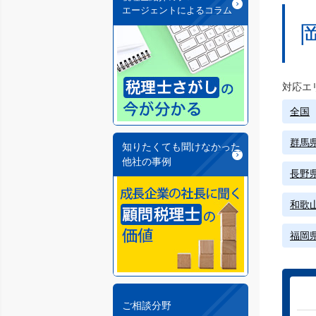
エージェントによるコラム
対応エ
全国
群馬
知りたくても聞けなかった
他社の事例
長野
和歌
福岡
ご相談分野