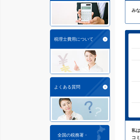
み
税理士費用について
よくある質問
私
全国の税務署・
コ