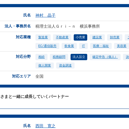
氏名
神村 晶子
法人・事務所名
税理士法人Ｇｒｉ－ｎ 横浜事務所
対応業種
製造業
不動産業
小売業
建設業
卸売業
EC/通信販売
飲食業
IT
医療・福祉
美容業
対応分野
相続
税務顧問
法人設立
確定申告（個人）
決
個人開業
資金調達
対応エリア
全国
なさまと一緒に成長していくパートナー
氏名
西田 寛之