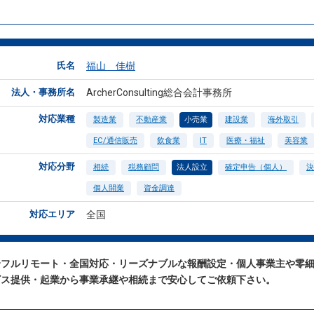
氏名
福山 佳樹
法人・事務所名
ArcherConsulting総合会計事務所
対応業種
製造業
不動産業
小売業
建設業
海外取引
EC/通信販売
飲食業
IT
医療・福祉
美容業
対応分野
相続
税務顧問
法人設立
確定申告（個人）
決
個人開業
資金調達
対応エリア
全国
全フルリモート・全国対応・リーズナブルな報酬設定・個人事業主や零
ビス提供・起業から事業承継や相続まで安心してご依頼下さい。