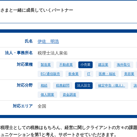
なさまと一緒に成⻑していくパートナー
氏名
伊佐 明浩
法人・事務所名
税理士法人泉佑
対応業種
製造業
不動産業
小売業
建設業
海外取引
EC/通信販売
飲食業
IT
医療・福祉
美容業
対応分野
相続
税務顧問
法人設立
確定申告（個人）
決
個人開業
資金調達
対応エリア
全国
は税理士としての税務はもちろん、経営に関しクライアントの方々の課
ミュニケーションを第1と考え、サポートさせていただきます。