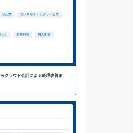
卸売業
コンサルティングサービス
法人）
節税対策
個人開業
からクラウド会計による経理改善ま
。