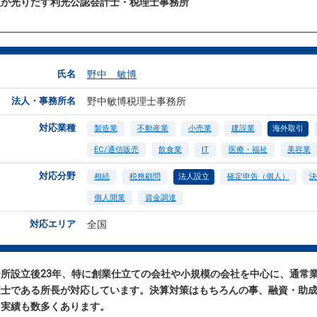
益が光りだす利光公認会計士・税理士事務所
氏名
野中 敏博
法人・事務所名
野中敏博税理士事務所
対応業種
製造業
不動産業
小売業
建設業
海外取引
EC/通信販売
飲食業
IT
医療・福祉
美容業
対応分野
相続
税務顧問
法人設立
確定申告（個人）
決
個人開業
資金調達
対応エリア
全国
務所設立後23年、特に創業仕立ての会社や小規模の会社を中心に、通常
理士である所長が対応しています。決算対策はもちろんの事、融資・助
、実績も数多くあります。