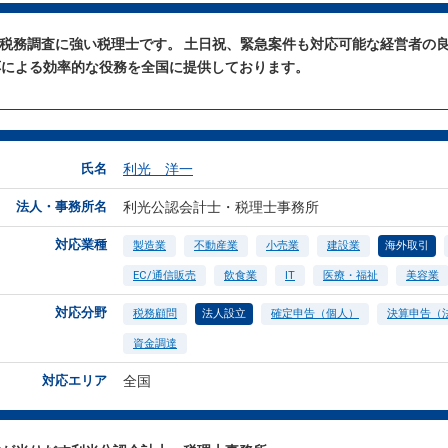
と税務調査に強い税理士です。 土日祝、緊急案件も対応可能な経営者の
応による効率的な役務を全国に提供しております。
氏名
利光 洋一
法人・事務所名
利光公認会計士・税理士事務所
対応業種
製造業
不動産業
小売業
建設業
海外取引
EC/通信販売
飲食業
IT
医療・福祉
美容業
対応分野
税務顧問
法人設立
確定申告（個人）
決算申告（
資金調達
対応エリア
全国