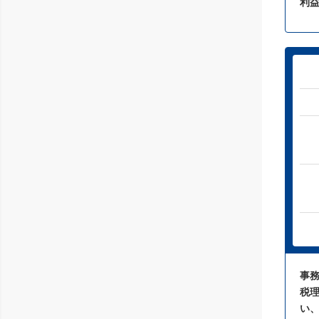
利
事
税
い