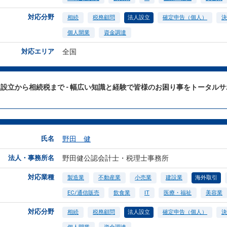
対応分野
相続
税務顧問
法人設立
確定申告（個人）
決
個人開業
資金調達
対応エリア
全国
設立から相続税まで - 幅広い知識と経験で皆様のお困り事をトータル
氏名
野田 健
法人・事務所名
野田健公認会計士・税理士事務所
対応業種
製造業
不動産業
小売業
建設業
海外取引
EC/通信販売
飲食業
IT
医療・福祉
美容業
対応分野
相続
税務顧問
法人設立
確定申告（個人）
決