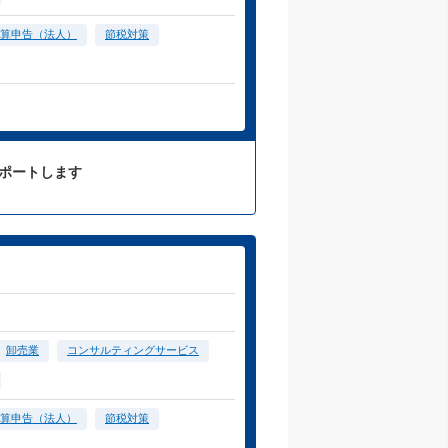
算申告（法人）
節税対策
サポートします
卸売業
コンサルティングサービス
算申告（法人）
節税対策