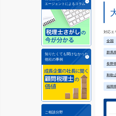
エージェントによるコラム
対応エ
全国
群馬
知りたくても聞けなかった
他社の事例
長野
和歌
福岡
ご相談分野