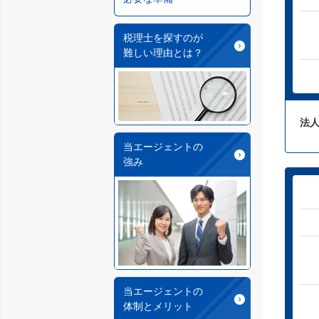
税理士を探すのが
難しい理由とは？
法人
当エージェントの
強み
当エージェントの
体制とメリット