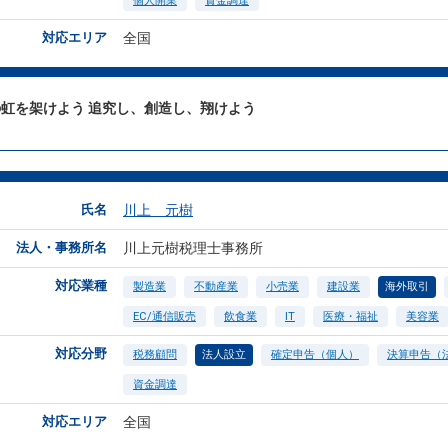
個人開業
資金調達
対応エリア
全国
虹を架けよう 追究し、創造し、翔けよう
氏名
川上 元樹
法人・事務所名
川上元樹税理士事務所
対応業種
製造業
不動産業
小売業
建設業
海外取引
EC/通信販売
飲食業
IT
医療・福祉
美容業
対応分野
税務顧問
法人設立
確定申告（個人）
決算申告（
資金調達
対応エリア
全国