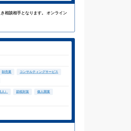
良き相談相手となります。 オンライン
卸売業
コンサルティングサービス
法人）
節税対策
個人開業