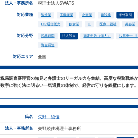
法人・事務所名
税理士法人SWATS
対応業種
製造業
不動産業
小売業
建設業
海外取引
EC/通信販売
飲食業
IT
医療・福祉
美容業
対応分野
税務顧問
法人設立
確定申告（個人）
決算申告（
資金調達
対応エリア
全国
国税局調査審理官の知見と弁護士のリーガル力を集結。高度な税務戦略
、数字に強く法に明るい一気通貫の体制で、経営の守りを鉄壁にします
氏名
矢野 綾佳
法人・事務所名
矢野綾佳税理士事務所