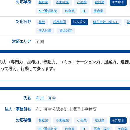
対応業種
製造業
不動産業
小売業
建設業
海外取引
EC/通信販売
飲食業
IT
美容業
対応分野
相続
税務顧問
法人設立
確定申告（個人）
決
個人開業
資金調達
対応エリア
全国
つの力（専門力、思考力、行動力、コミュニケーション力、提案力、連携
立って考え、行動して参ります。
氏名
有川 直幸
法人・事務所名
有川直幸公認会計士税理士事務所
対応業種
製造業
不動産業
小売業
建設業
海外取引
EC/通信販売
飲食業
IT
医療・福祉
美容業