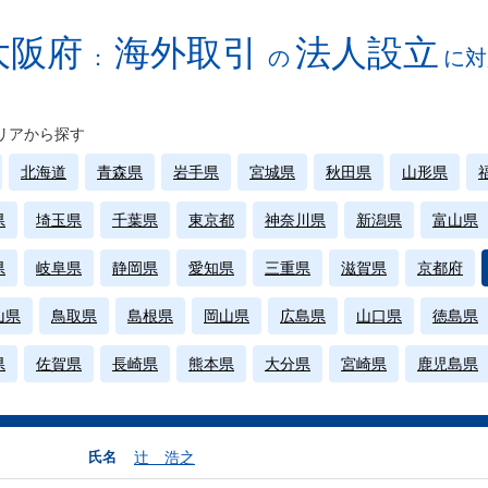
大阪府
海外取引
法人設立
：
の
に対
リアから探す
北海道
青森県
岩手県
宮城県
秋田県
山形県
県
埼玉県
千葉県
東京都
神奈川県
新潟県
富山県
県
岐阜県
静岡県
愛知県
三重県
滋賀県
京都府
山県
鳥取県
島根県
岡山県
広島県
山口県
徳島県
県
佐賀県
長崎県
熊本県
大分県
宮崎県
鹿児島県
氏名
辻 浩之