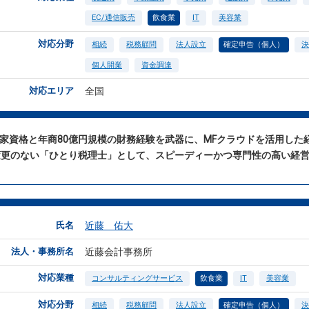
EC/通信販売
飲食業
IT
美容業
対応分野
相続
税務顧問
法人設立
確定申告（個人）
決
個人開業
資金調達
対応エリア
全国
国家資格と年商80億円規模の財務経験を武器に、MFクラウドを活用し
変更のない「ひとり税理士」として、スピーディーかつ専門性の高い経
氏名
近藤 佑大
法人・事務所名
近藤会計事務所
対応業種
コンサルティングサービス
飲食業
IT
美容業
対応分野
相続
税務顧問
法人設立
確定申告（個人）
決