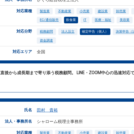
対応業種
製造業
不動産業
小売業
建設業
卸売業
EC/通信販売
飲食業
IT
医療・福祉
美容業
対応分野
税務顧問
法人設立
確定申告（個人）
決算申告（
資金調達
対応エリア
全国
直後から成長期まで寄り添う税務顧問。 LINE・ZOOM中心の迅速対
。
氏名
田村 貴裕
法人・事務所名
シャローム税理士事務所
対応業種
製造業
不動産業
小売業
建設業
卸売業