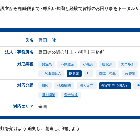
設立から相続税まで - 幅広い知識と経験で皆様のお困り事をトータル
氏名
野田 健
法人・事務所名
野田健公認会計士・税理士事務所
対応業種
製造業
不動産業
小売業
建設業
海外取引
EC/通信販売
飲食業
IT
医療・福祉
美容業
対応分野
相続
税務顧問
法人設立
確定申告（個人）
決
個人開業
資金調達
対応エリア
全国
虹を架けよう 追究し、創造し、翔けよう