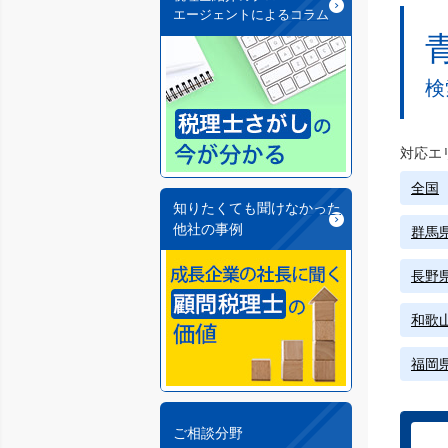
エージェントによるコラム
検
対応エ
全国
知りたくても聞けなかった
他社の事例
群馬
長野
和歌
福岡
ご相談分野