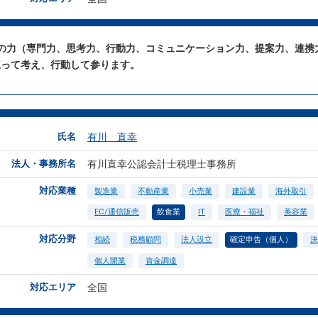
つの力（専門力、思考力、行動力、コミュニケーション力、提案力、連携
立って考え、行動して参ります。
氏名
有川 直幸
法人・事務所名
有川直幸公認会計士税理士事務所
対応業種
製造業
不動産業
小売業
建設業
海外取引
EC/通信販売
飲食業
IT
医療・福祉
美容業
対応分野
相続
税務顧問
法人設立
確定申告（個人）
決
個人開業
資金調達
対応エリア
全国