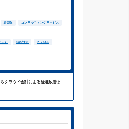
卸売業
コンサルティングサービス
法人）
節税対策
個人開業
からクラウド会計による経理改善ま
。