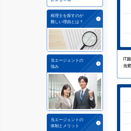
税理士を探すのが
難しい理由とは？
IT
当エージェントの
当
強み
当エージェントの
体制とメリット