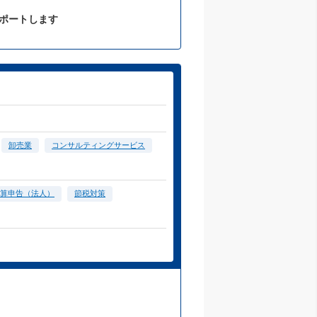
サポートします
卸売業
コンサルティングサービス
算申告（法人）
節税対策