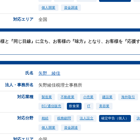
個人開業
資金調達
対応エリア
全国
客様と『同じ目線』に立ち、お客様の『味方』となり、お客様を『応援
氏名
矢野 綾佳
法人・事務所名
矢野綾佳税理士事務所
対応業種
製造業
不動産業
小売業
建設業
海外取引
EC/通信販売
飲食業
IT
美容業
対応分野
相続
税務顧問
法人設立
確定申告（個人）
決
個人開業
資金調達
対応エリア
全国