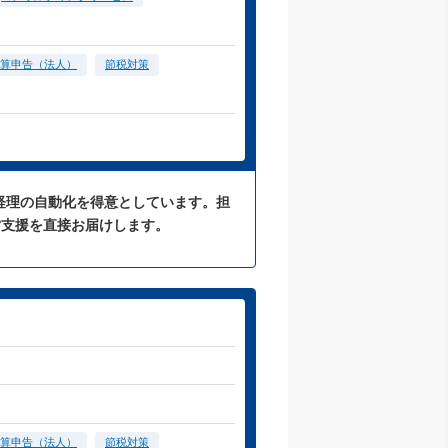
算申告（法人）
節税対策
た経理の自動化を得意としています。担
営支援を直接お届けします。
算申告（法人）
節税対策