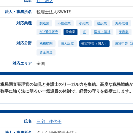
氏名
辻 浩之
法人・事務所名
税理士法人SWATS
対応業種
製造業
不動産業
小売業
建設業
海外取引
EC/通信販売
飲食業
IT
医療・福祉
美容業
対応分野
税務顧問
法人設立
確定申告（個人）
決算申告（
資金調達
対応エリア
全国
国税局調査審理官の知見と弁護士のリーガル力を集結。高度な税務戦略
、数字に強く法に明るい一気通貫の体制で、経営の守りを鉄壁にします
氏名
三宅 佳代子
法人・事務所名
さくら総合税理士法人