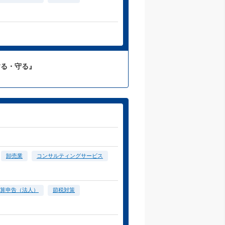
する・守る』
卸売業
コンサルティングサービス
算申告（法人）
節税対策