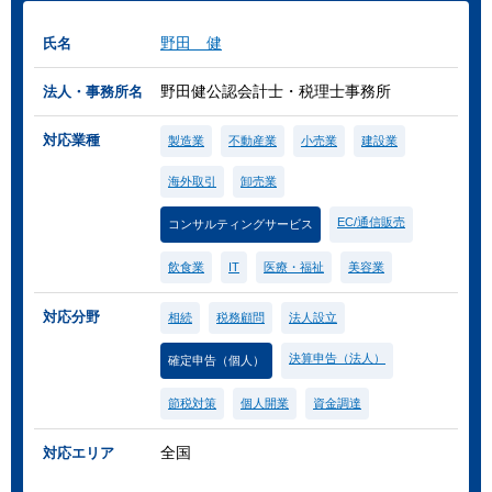
野田 健
氏名
野田健公認会計士・税理士事務所
法人・事務所名
対応業種
製造業
不動産業
小売業
建設業
海外取引
卸売業
EC/通信販売
コンサルティングサービス
飲食業
IT
医療・福祉
美容業
対応分野
相続
税務顧問
法人設立
決算申告（法人）
確定申告（個人）
節税対策
個人開業
資金調達
全国
対応エリア