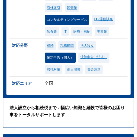
海外取引
卸売業
EC/通信販売
コンサルティングサービス
飲食業
IT
医療・福祉
美容業
対応分野
相続
税務顧問
法人設立
決算申告（法人）
確定申告（個人）
節税対策
個人開業
資金調達
全国
対応エリア
法人設立から相続税まで - 幅広い知識と経験で皆様のお困り
事をトータルサポートします