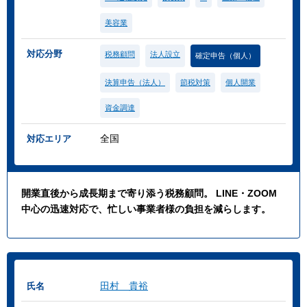
美容業
対応分野
税務顧問
法人設立
確定申告（個人）
決算申告（法人）
節税対策
個人開業
資金調達
全国
対応エリア
開業直後から成長期まで寄り添う税務顧問。 LINE・ZOOM
中心の迅速対応で、忙しい事業者様の負担を減らします。
田村 貴裕
氏名