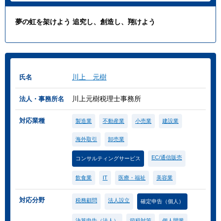
夢の虹を架けよう 追究し、創造し、翔けよう
川上 元樹
氏名
川上元樹税理士事務所
法人・事務所名
対応業種
製造業
不動産業
小売業
建設業
海外取引
卸売業
EC/通信販売
コンサルティングサービス
飲食業
IT
医療・福祉
美容業
対応分野
税務顧問
法人設立
確定申告（個人）
決算申告（法人）
節税対策
個人開業