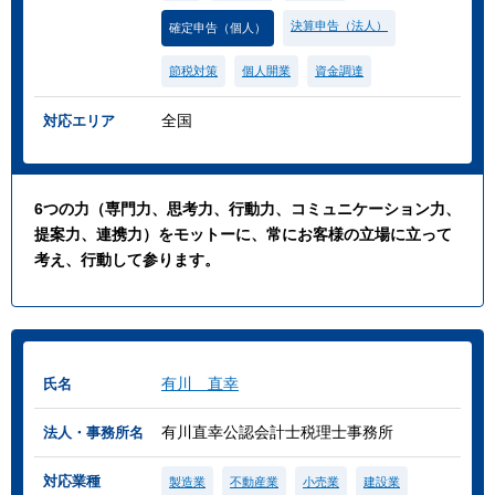
決算申告（法人）
確定申告（個人）
節税対策
個人開業
資金調達
全国
対応エリア
6つの力（専門力、思考力、行動力、コミュニケーション力、
提案力、連携力）をモットーに、常にお客様の立場に立って
考え、行動して参ります。
有川 直幸
氏名
有川直幸公認会計士税理士事務所
法人・事務所名
対応業種
製造業
不動産業
小売業
建設業