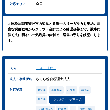
全国
対応エリア
元国税局調査審理官の知見と弁護士のリーガル力を集結。高
度な税務戦略からクラウド会計による経理改善まで、数字に
強く法に明るい一気通貫の体制で、経営の守りを鉄壁にしま
す。
三宅 佳代子
氏名
さくら総合税理士法人
法人・事務所名
対応業種
製造業
不動産業
小売業
建設業
卸売業
コンサルティングサービス
EC/通信販売
飲食業
IT
医療・福祉