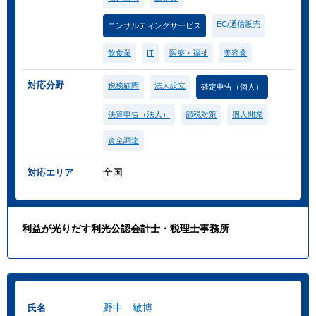
EC/通信販売
コンサルティングサービス
飲食業
IT
医療・福祉
美容業
対応分野
税務顧問
法人設立
確定申告（個人）
決算申告（法人）
節税対策
個人開業
資金調達
全国
対応エリア
利益が光りだす利光公認会計士・税理士事務所
野中 敏博
氏名