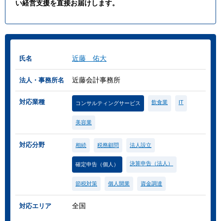
い経営支援を直接お届けします。
近藤 佑大
氏名
近藤会計事務所
法人・事務所名
対応業種
飲食業
IT
コンサルティングサービス
美容業
対応分野
相続
税務顧問
法人設立
決算申告（法人）
確定申告（個人）
節税対策
個人開業
資金調達
全国
対応エリア