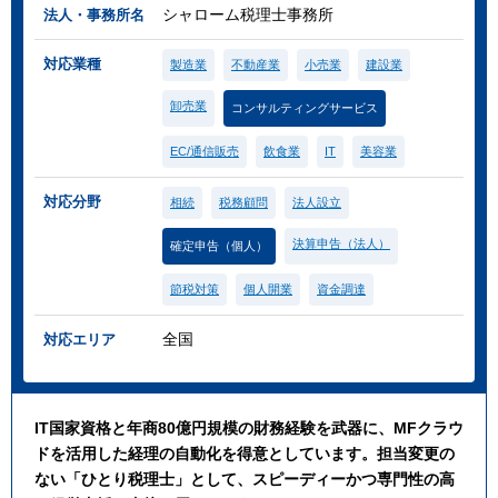
シャローム税理士事務所
法人・事務所名
対応業種
製造業
不動産業
小売業
建設業
卸売業
コンサルティングサービス
EC/通信販売
飲食業
IT
美容業
対応分野
相続
税務顧問
法人設立
決算申告（法人）
確定申告（個人）
節税対策
個人開業
資金調達
全国
対応エリア
IT国家資格と年商80億円規模の財務経験を武器に、MFクラウ
ドを活用した経理の自動化を得意としています。担当変更の
ない「ひとり税理士」として、スピーディーかつ専門性の高