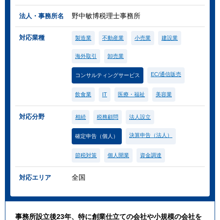
野中敏博税理士事務所
法人・事務所名
対応業種
製造業
不動産業
小売業
建設業
海外取引
卸売業
EC/通信販売
コンサルティングサービス
飲食業
IT
医療・福祉
美容業
対応分野
相続
税務顧問
法人設立
決算申告（法人）
確定申告（個人）
節税対策
個人開業
資金調達
全国
対応エリア
事務所設立後23年、特に創業仕立ての会社や小規模の会社を