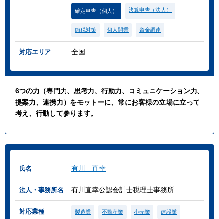
決算申告（法人）
確定申告（個人）
節税対策
個人開業
資金調達
全国
対応エリア
6つの力（専門力、思考力、行動力、コミュニケーション力、
提案力、連携力）をモットーに、常にお客様の立場に立って
考え、行動して参ります。
有川 直幸
氏名
有川直幸公認会計士税理士事務所
法人・事務所名
対応業種
製造業
不動産業
小売業
建設業