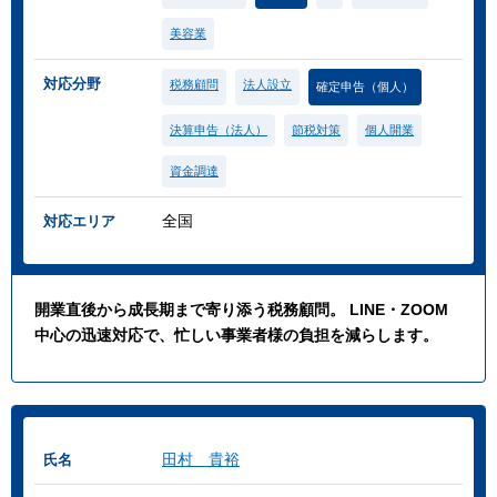
美容業
対応分野
税務顧問
法人設立
確定申告（個人）
決算申告（法人）
節税対策
個人開業
資金調達
全国
対応エリア
開業直後から成長期まで寄り添う税務顧問。 LINE・ZOOM
中心の迅速対応で、忙しい事業者様の負担を減らします。
田村 貴裕
氏名