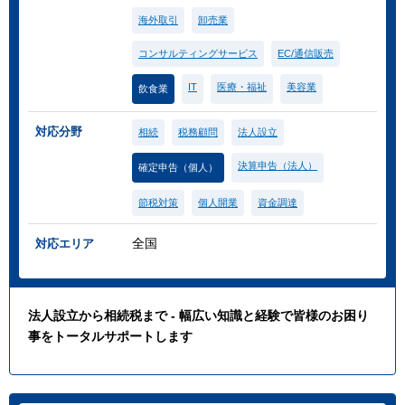
海外取引
卸売業
コンサルティングサービス
EC/通信販売
IT
医療・福祉
美容業
飲食業
対応分野
相続
税務顧問
法人設立
決算申告（法人）
確定申告（個人）
節税対策
個人開業
資金調達
全国
対応エリア
法人設立から相続税まで - 幅広い知識と経験で皆様のお困り
事をトータルサポートします