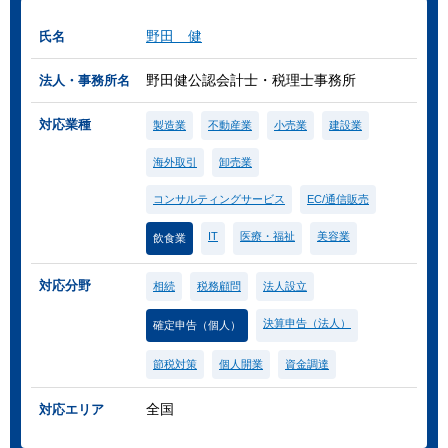
野田 健
氏名
野田健公認会計士・税理士事務所
法人・事務所名
対応業種
製造業
不動産業
小売業
建設業
海外取引
卸売業
コンサルティングサービス
EC/通信販売
IT
医療・福祉
美容業
飲食業
対応分野
相続
税務顧問
法人設立
決算申告（法人）
確定申告（個人）
節税対策
個人開業
資金調達
全国
対応エリア