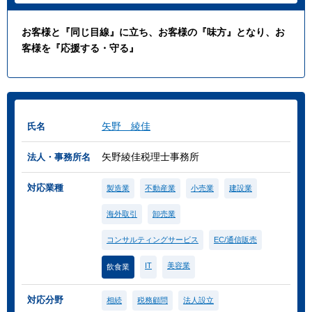
お客様と『同じ目線』に立ち、お客様の『味方』となり、お
客様を『応援する・守る』
矢野 綾佳
氏名
矢野綾佳税理士事務所
法人・事務所名
対応業種
製造業
不動産業
小売業
建設業
海外取引
卸売業
コンサルティングサービス
EC/通信販売
IT
美容業
飲食業
対応分野
相続
税務顧問
法人設立