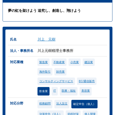
夢の虹を架けよう 追究し、創造し、翔けよう
川上 元樹
氏名
川上元樹税理士事務所
法人・事務所名
対応業種
製造業
不動産業
小売業
建設業
海外取引
卸売業
コンサルティングサービス
EC/通信販売
IT
医療・福祉
美容業
飲食業
対応分野
税務顧問
法人設立
確定申告（個人）
決算申告（法人）
節税対策
個人開業