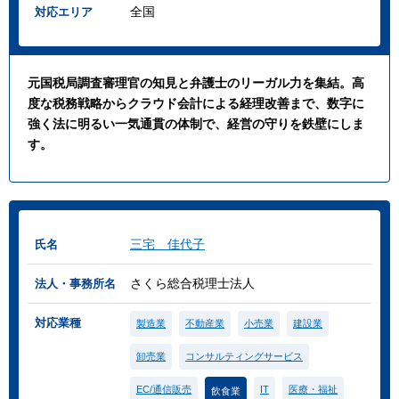
全国
対応エリア
元国税局調査審理官の知見と弁護士のリーガル力を集結。高
度な税務戦略からクラウド会計による経理改善まで、数字に
強く法に明るい一気通貫の体制で、経営の守りを鉄壁にしま
す。
三宅 佳代子
氏名
さくら総合税理士法人
法人・事務所名
対応業種
製造業
不動産業
小売業
建設業
卸売業
コンサルティングサービス
EC/通信販売
IT
医療・福祉
飲食業