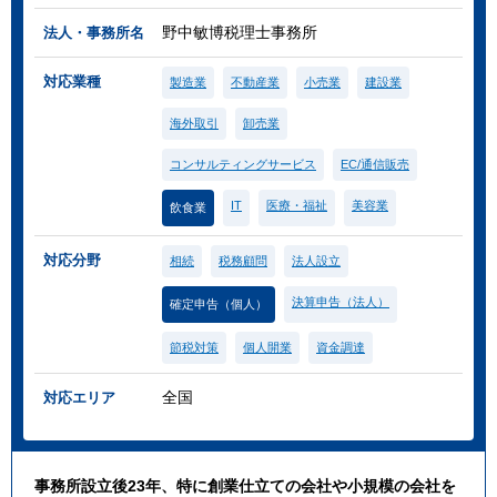
野中敏博税理士事務所
法人・事務所名
対応業種
製造業
不動産業
小売業
建設業
海外取引
卸売業
コンサルティングサービス
EC/通信販売
IT
医療・福祉
美容業
飲食業
対応分野
相続
税務顧問
法人設立
決算申告（法人）
確定申告（個人）
節税対策
個人開業
資金調達
全国
対応エリア
事務所設立後23年、特に創業仕立ての会社や小規模の会社を