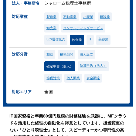
シャローム税理士事務所
法人・事務所名
対応業種
製造業
不動産業
小売業
建設業
卸売業
コンサルティングサービス
EC/通信販売
IT
美容業
飲食業
対応分野
相続
税務顧問
法人設立
決算申告（法人）
確定申告（個人）
節税対策
個人開業
資金調達
全国
対応エリア
IT国家資格と年商80億円規模の財務経験を武器に、MFクラウ
ドを活用した経理の自動化を得意としています。担当変更の
ない「ひとり税理士」として、スピーディーかつ専門性の高