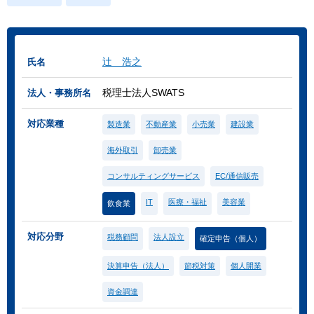
辻 浩之
氏名
税理士法人SWATS
法人・事務所名
対応業種
製造業
不動産業
小売業
建設業
海外取引
卸売業
コンサルティングサービス
EC/通信販売
IT
医療・福祉
美容業
飲食業
対応分野
税務顧問
法人設立
確定申告（個人）
決算申告（法人）
節税対策
個人開業
資金調達