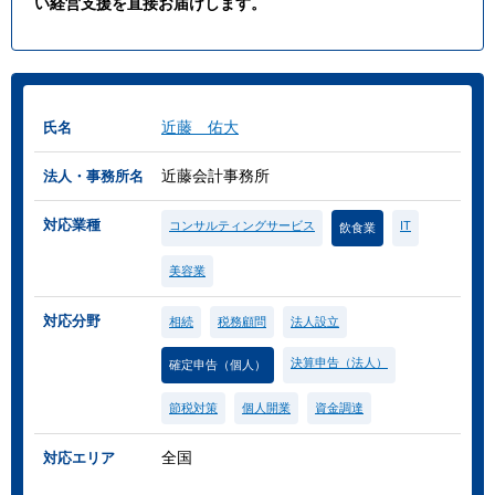
い経営支援を直接お届けします。
近藤 佑大
氏名
近藤会計事務所
法人・事務所名
対応業種
コンサルティングサービス
IT
飲食業
美容業
対応分野
相続
税務顧問
法人設立
決算申告（法人）
確定申告（個人）
節税対策
個人開業
資金調達
全国
対応エリア