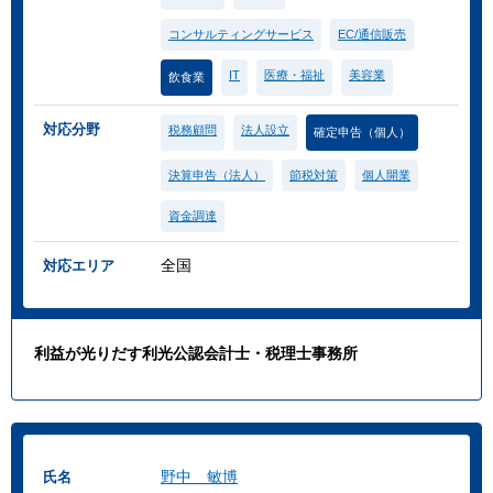
コンサルティングサービス
EC/通信販売
IT
医療・福祉
美容業
飲食業
対応分野
税務顧問
法人設立
確定申告（個人）
決算申告（法人）
節税対策
個人開業
資金調達
全国
対応エリア
利益が光りだす利光公認会計士・税理士事務所
野中 敏博
氏名