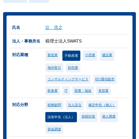
辻 浩之
氏名
税理士法人SWATS
法人・事務所名
対応業種
製造業
小売業
建設業
不動産業
海外取引
卸売業
コンサルティングサービス
EC/通信販売
飲食業
IT
医療・福祉
美容業
対応分野
税務顧問
法人設立
確定申告（個人）
節税対策
個人開業
決算申告（法人）
資金調達