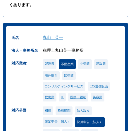
くあります。
丸山 英一
氏名
税理士丸山英一事務所
法人・事務所名
対応業種
製造業
小売業
建設業
不動産業
海外取引
卸売業
コンサルティングサービス
EC/通信販売
飲食業
IT
医療・福祉
美容業
対応分野
相続
税務顧問
法人設立
確定申告（個人）
決算申告（法人）