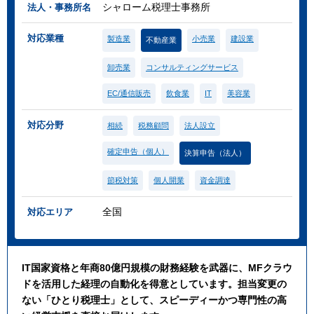
シャローム税理士事務所
法人・事務所名
対応業種
製造業
小売業
建設業
不動産業
卸売業
コンサルティングサービス
EC/通信販売
飲食業
IT
美容業
対応分野
相続
税務顧問
法人設立
確定申告（個人）
決算申告（法人）
節税対策
個人開業
資金調達
全国
対応エリア
IT国家資格と年商80億円規模の財務経験を武器に、MFクラウ
ドを活用した経理の自動化を得意としています。担当変更の
ない「ひとり税理士」として、スピーディーかつ専門性の高