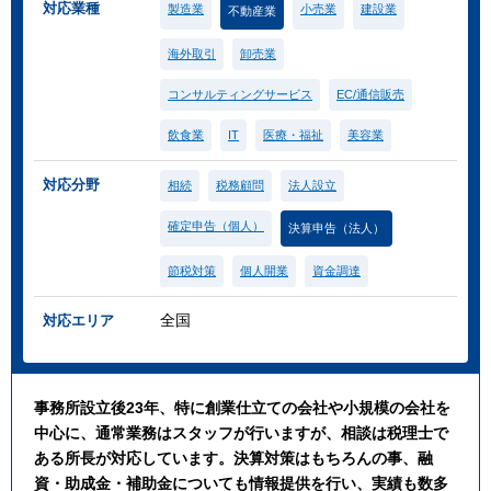
対応業種
製造業
小売業
建設業
不動産業
海外取引
卸売業
コンサルティングサービス
EC/通信販売
飲食業
IT
医療・福祉
美容業
対応分野
相続
税務顧問
法人設立
確定申告（個人）
決算申告（法人）
節税対策
個人開業
資金調達
全国
対応エリア
事務所設立後23年、特に創業仕立ての会社や小規模の会社を
中心に、通常業務はスタッフが行いますが、相談は税理士で
ある所長が対応しています。決算対策はもちろんの事、融
資・助成金・補助金についても情報提供を行い、実績も数多