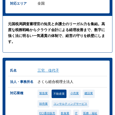
全国
対応エリア
元国税局調査審理官の知見と弁護士のリーガル力を集結。高
度な税務戦略からクラウド会計による経理改善まで、数字に
強く法に明るい一気通貫の体制で、経営の守りを鉄壁にしま
す。
三宅 佳代子
氏名
さくら総合税理士法人
法人・事務所名
対応業種
製造業
小売業
建設業
不動産業
卸売業
コンサルティングサービス
EC/通信販売
飲食業
IT
医療・福祉