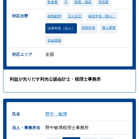
飲食業
IT
医療・福祉
美容業
対応分野
税務顧問
法人設立
確定申告（個人）
節税対策
個人開業
決算申告（法人）
資金調達
全国
対応エリア
利益が光りだす利光公認会計士・税理士事務所
野中 敏博
氏名
野中敏博税理士事務所
法人・事務所名