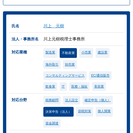
川上 元樹
氏名
川上元樹税理士事務所
法人・事務所名
対応業種
製造業
小売業
建設業
不動産業
海外取引
卸売業
コンサルティングサービス
EC/通信販売
飲食業
IT
医療・福祉
美容業
対応分野
税務顧問
法人設立
確定申告（個人）
節税対策
個人開業
決算申告（法人）
資金調達