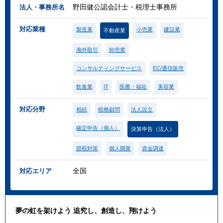
野田健公認会計士・税理士事務所
法人・事務所名
対応業種
製造業
小売業
建設業
不動産業
海外取引
卸売業
コンサルティングサービス
EC/通信販売
飲食業
IT
医療・福祉
美容業
対応分野
相続
税務顧問
法人設立
確定申告（個人）
決算申告（法人）
節税対策
個人開業
資金調達
全国
対応エリア
夢の虹を架けよう 追究し、創造し、翔けよう