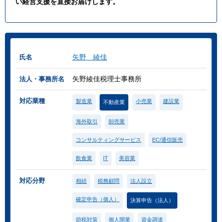
い経営支援を直接お届けします。
矢野 綾佳
氏名
矢野綾佳税理士事務所
法人・事務所名
対応業種
製造業
小売業
建設業
不動産業
海外取引
卸売業
コンサルティングサービス
EC/通信販売
飲食業
IT
美容業
対応分野
相続
税務顧問
法人設立
確定申告（個人）
決算申告（法人）
節税対策
個人開業
資金調達