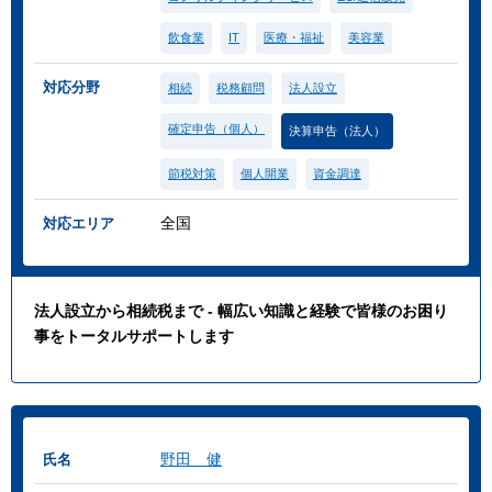
飲食業
IT
医療・福祉
美容業
対応分野
相続
税務顧問
法人設立
確定申告（個人）
決算申告（法人）
節税対策
個人開業
資金調達
全国
対応エリア
法人設立から相続税まで - 幅広い知識と経験で皆様のお困り
事をトータルサポートします
野田 健
氏名