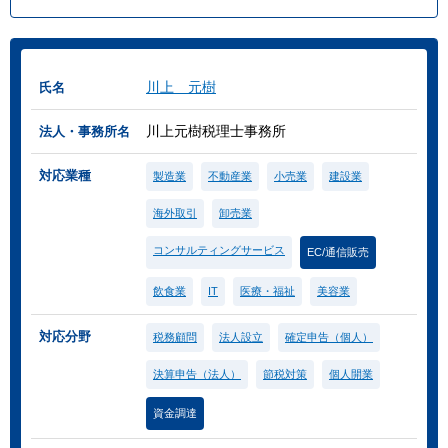
川上 元樹
氏名
川上元樹税理士事務所
法人・事務所名
対応業種
製造業
不動産業
小売業
建設業
海外取引
卸売業
コンサルティングサービス
EC/通信販売
飲食業
IT
医療・福祉
美容業
対応分野
税務顧問
法人設立
確定申告（個人）
決算申告（法人）
節税対策
個人開業
資金調達