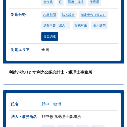
飲食業
IT
医療・福祉
美容業
対応分野
税務顧問
法人設立
確定申告（個人）
決算申告（法人）
節税対策
個人開業
資金調達
全国
対応エリア
利益が光りだす利光公認会計士・税理士事務所
野中 敏博
氏名
野中敏博税理士事務所
法人・事務所名