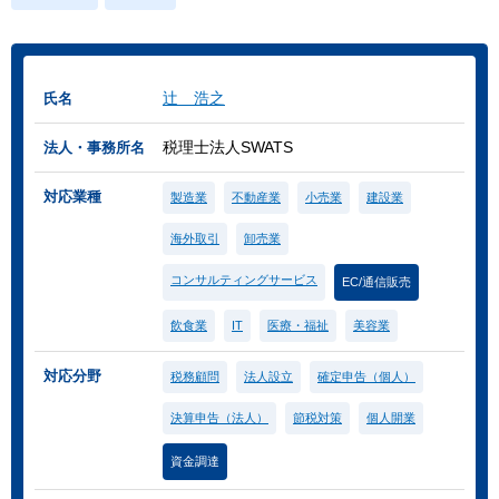
辻 浩之
氏名
税理士法人SWATS
法人・事務所名
対応業種
製造業
不動産業
小売業
建設業
海外取引
卸売業
コンサルティングサービス
EC/通信販売
飲食業
IT
医療・福祉
美容業
対応分野
税務顧問
法人設立
確定申告（個人）
決算申告（法人）
節税対策
個人開業
資金調達