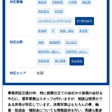
対応業種
製造業
不動産業
小売業
建設業
海外取引
卸売業
コンサルティングサービス
EC/通信販売
飲食業
IT
医療・福祉
美容業
対応分野
相続
税務顧問
法人設立
確定申告（個人）
決算申告（法人）
節税対策
個人開業
資金調達
全国
対応エリア
事務所設立後23年、特に創業仕立ての会社や小規模の会社を
中心に、通常業務はスタッフが行いますが、相談は税理士で
ある所長が対応しています。決算対策はもちろんの事、融
資・助成金・補助金についても情報提供を行い、実績も数多