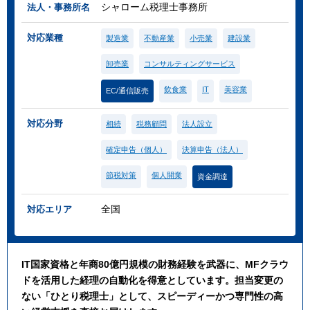
シャローム税理士事務所
法人・事務所名
対応業種
製造業
不動産業
小売業
建設業
卸売業
コンサルティングサービス
飲食業
IT
美容業
EC/通信販売
対応分野
相続
税務顧問
法人設立
確定申告（個人）
決算申告（法人）
節税対策
個人開業
資金調達
全国
対応エリア
IT国家資格と年商80億円規模の財務経験を武器に、MFクラウ
ドを活用した経理の自動化を得意としています。担当変更の
ない「ひとり税理士」として、スピーディーかつ専門性の高