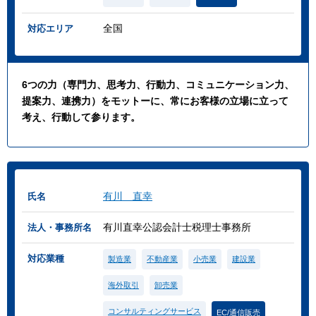
全国
対応エリア
6つの力（専門力、思考力、行動力、コミュニケーション力、
提案力、連携力）をモットーに、常にお客様の立場に立って
考え、行動して参ります。
有川 直幸
氏名
有川直幸公認会計士税理士事務所
法人・事務所名
対応業種
製造業
不動産業
小売業
建設業
海外取引
卸売業
コンサルティングサービス
EC/通信販売