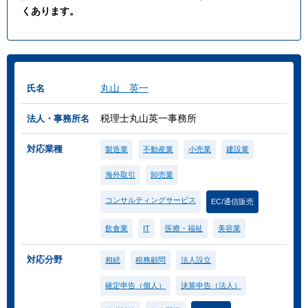
くあります。
丸山 英一
氏名
税理士丸山英一事務所
法人・事務所名
対応業種
製造業
不動産業
小売業
建設業
海外取引
卸売業
コンサルティングサービス
EC/通信販売
飲食業
IT
医療・福祉
美容業
対応分野
相続
税務顧問
法人設立
確定申告（個人）
決算申告（法人）