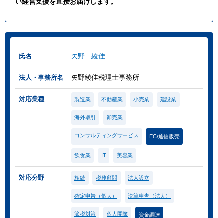
い経営支援を直接お届けします。
矢野 綾佳
氏名
矢野綾佳税理士事務所
法人・事務所名
対応業種
製造業
不動産業
小売業
建設業
海外取引
卸売業
コンサルティングサービス
EC/通信販売
飲食業
IT
美容業
対応分野
相続
税務顧問
法人設立
確定申告（個人）
決算申告（法人）
節税対策
個人開業
資金調達