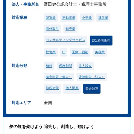
野田健公認会計士・税理士事務所
法人・事務所名
対応業種
製造業
不動産業
小売業
建設業
海外取引
卸売業
コンサルティングサービス
EC/通信販売
飲食業
IT
医療・福祉
美容業
対応分野
相続
税務顧問
法人設立
確定申告（個人）
決算申告（法人）
節税対策
個人開業
資金調達
全国
対応エリア
夢の虹を架けよう 追究し、創造し、翔けよう