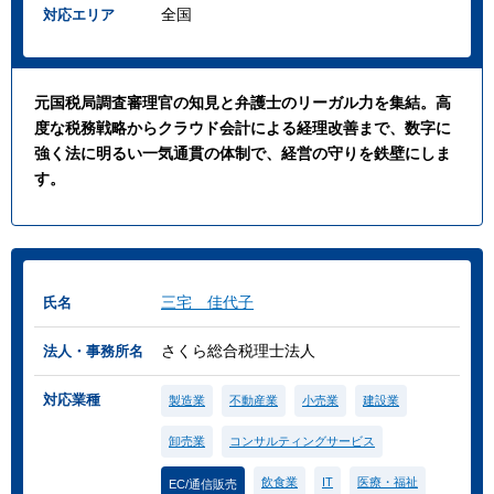
全国
対応エリア
元国税局調査審理官の知見と弁護士のリーガル力を集結。高
度な税務戦略からクラウド会計による経理改善まで、数字に
強く法に明るい一気通貫の体制で、経営の守りを鉄壁にしま
す。
三宅 佳代子
氏名
さくら総合税理士法人
法人・事務所名
対応業種
製造業
不動産業
小売業
建設業
卸売業
コンサルティングサービス
飲食業
IT
医療・福祉
EC/通信販売