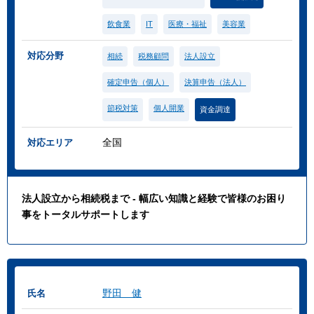
飲食業
IT
医療・福祉
美容業
対応分野
相続
税務顧問
法人設立
確定申告（個人）
決算申告（法人）
節税対策
個人開業
資金調達
全国
対応エリア
法人設立から相続税まで - 幅広い知識と経験で皆様のお困り
事をトータルサポートします
野田 健
氏名