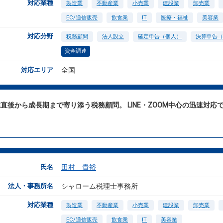
対応業種
製造業
不動産業
小売業
建設業
卸売業
EC/通信販売
飲食業
IT
医療・福祉
美容業
対応分野
税務顧問
法人設立
確定申告（個人）
決算申告（
資金調達
対応エリア
全国
直後から成長期まで寄り添う税務顧問。 LINE・ZOOM中心の迅速対
。
氏名
田村 貴裕
法人・事務所名
シャローム税理士事務所
対応業種
製造業
不動産業
小売業
建設業
卸売業
EC/通信販売
飲食業
IT
美容業