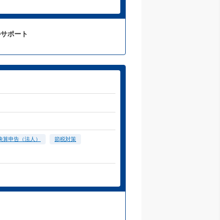
ルサポート
決算申告（法人）
節税対策