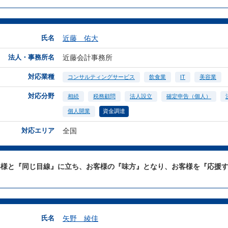
氏名
近藤 佑大
法人・事務所名
近藤会計事務所
対応業種
コンサルティングサービス
飲食業
IT
美容業
対応分野
相続
税務顧問
法人設立
確定申告（個人）
個人開業
資金調達
対応エリア
全国
客様と『同じ目線』に立ち、お客様の『味方』となり、お客様を『応援
氏名
矢野 綾佳