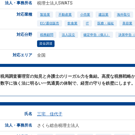
法人・事務所名
税理士法人SWATS
対応業種
製造業
不動産業
小売業
建設業
海外取引
EC/通信販売
飲食業
IT
医療・福祉
美容業
対応分野
税務顧問
法人設立
確定申告（個人）
決算申告（
資金調達
対応エリア
全国
国税局調査審理官の知見と弁護士のリーガル力を集結。高度な税務戦略
、数字に強く法に明るい一気通貫の体制で、経営の守りを鉄壁にします
氏名
三宅 佳代子
法人・事務所名
さくら総合税理士法人