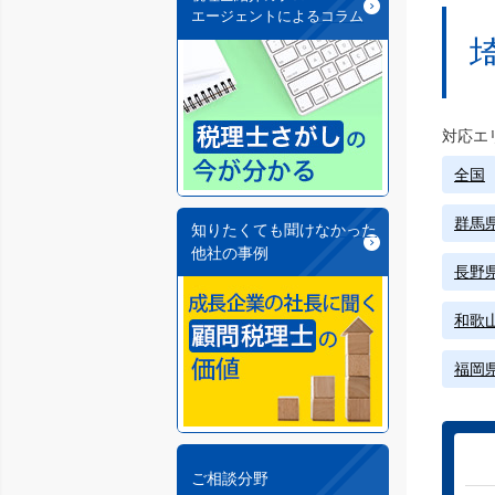
エージェントによるコラム
対応エ
全国
群馬
知りたくても聞けなかった
他社の事例
長野
和歌
福岡
ご相談分野