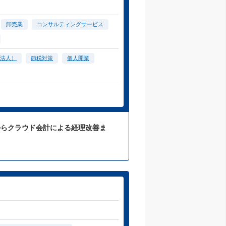
卸売業
コンサルティングサービス
法人）
節税対策
個人開業
からクラウド会計による経理改善ま
。