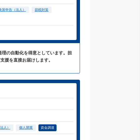
決算申告（法人）
節税対策
た経理の自動化を得意としています。担
営支援を直接お届けします。
法人）
個人開業
資金調達