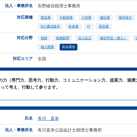
法人・事務所名
矢野綾佳税理士事務所
対応業種
製造業
不動産業
小売業
建設業
海外取引
EC/通信販売
飲食業
IT
美容業
対応分野
相続
税務顧問
法人設立
確定申告（個人）
個人開業
資金調達
対応エリア
全国
つの力（専門力、思考力、行動力、コミュニケーション力、提案力、連携
立って考え、行動して参ります。
氏名
有川 直幸
法人・事務所名
有川直幸公認会計士税理士事務所