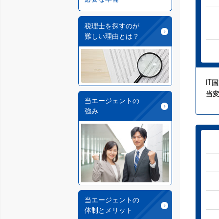
税理士を探すのが
難しい理由とは？
IT
当
当エージェントの
強み
当エージェントの
体制とメリット