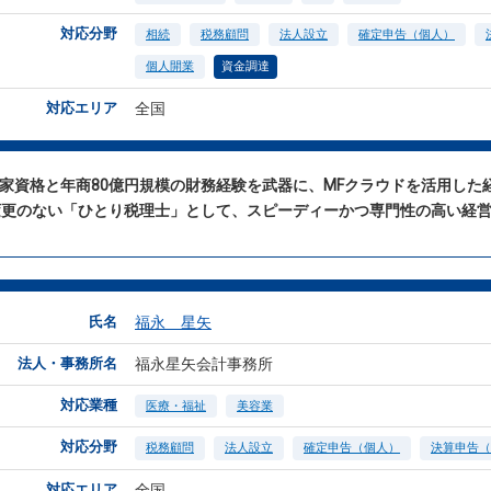
対応分野
相続
税務顧問
法人設立
確定申告（個人）
個人開業
資金調達
対応エリア
全国
国家資格と年商80億円規模の財務経験を武器に、MFクラウドを活用し
変更のない「ひとり税理士」として、スピーディーかつ専門性の高い経
氏名
福永 星矢
法人・事務所名
福永星矢会計事務所
対応業種
医療・福祉
美容業
対応分野
税務顧問
法人設立
確定申告（個人）
決算申告（
対応エリア
全国