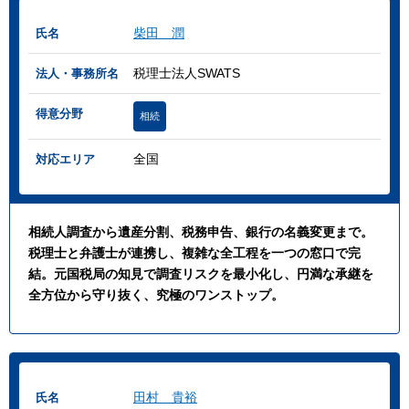
柴田 潤
氏名
税理士法人SWATS
法人・事務所名
得意分野
相続
全国
対応エリア
相続人調査から遺産分割、税務申告、銀行の名義変更まで。
税理士と弁護士が連携し、複雑な全工程を一つの窓口で完
結。元国税局の知見で調査リスクを最小化し、円満な承継を
全方位から守り抜く、究極のワンストップ。
田村 貴裕
氏名