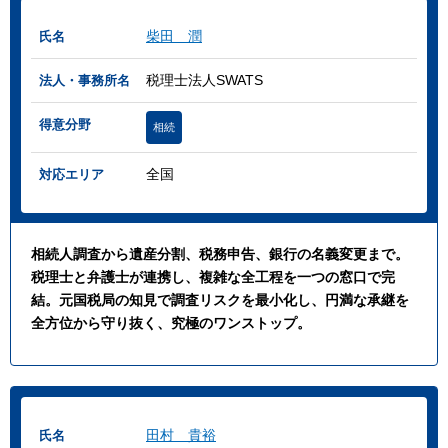
柴田 潤
氏名
税理士法人SWATS
法人・事務所名
得意分野
相続
全国
対応エリア
相続人調査から遺産分割、税務申告、銀行の名義変更まで。
税理士と弁護士が連携し、複雑な全工程を一つの窓口で完
結。元国税局の知見で調査リスクを最小化し、円満な承継を
全方位から守り抜く、究極のワンストップ。
田村 貴裕
氏名