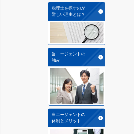
税理士を探すのが
難しい理由とは？
当エージェントの
強み
当エージェントの
体制とメリット