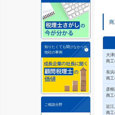
商
知りたくても聞けなかった
他社の事例
大津
商工
長浜
商工
彦根
商工
ご相談分野
近江
商工