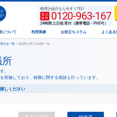
税理士紹介なら今すぐTEL!
で
0120-963-167
通 話
介!
無 料
24時間 土日祝 受付（携帯電話・PHS可）
用について
利用実績
お役立ちコラム
よくある
税理士会一覧
滋賀県の商工会議所一覧
議所
す。
を実施しており、税務に関する相談も行っています。
探しください