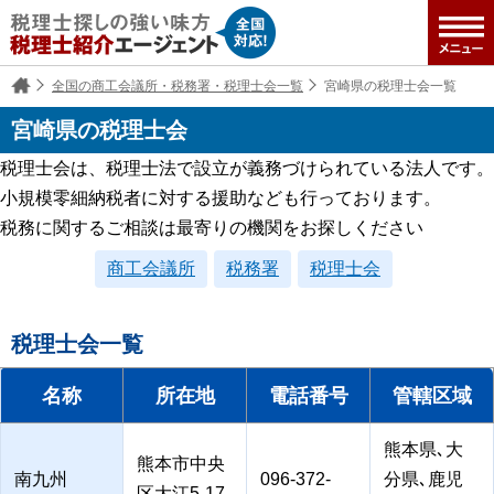
全国の商工会議所・税務署・税理士会一覧
宮崎県の税理士会一覧
宮崎県の税理士会
税理士会は、税理士法で設立が義務づけられている法人です。
小規模零細納税者に対する援助なども行っております。
税務に関するご相談は最寄りの機関をお探しください
商工会議所
税務署
税理士会
税理士会一覧
名称
所在地
電話番号
管轄区域
熊本県､大
熊本市中央
南九州
096-372-
分県､鹿児
区大江5-17-