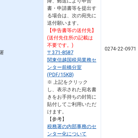
降、郵送により申告
書・申請書等を提出す
る場合は、次の宛先に
送付願います。
【申告書等の送付先】
(送付先住所の記載は
不要です。)
0274-22-0971
署
〒371-8587
関東信越国税局業務セ
ンター前橋分室
(PDF/15KB)
※ 上記をクリック
し、表示された宛名書
きをお手持ちの封筒に
貼付してご利用いただ
けます。
【参考】
税務署の内部事務のセ
ンター化について