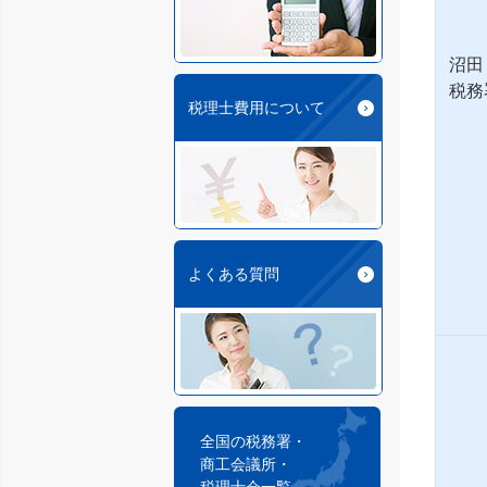
沼田
税務
税理士費用について
よくある質問
全国の税務署・
商工会議所・