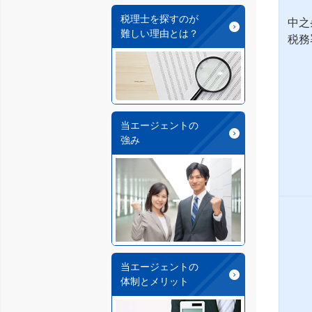
税理士を探すのが
中之
難しい理由とは？
税務
当エージェントの
強み
当エージェントの
体制とメリット