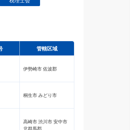
税理士会
号
管轄区域
伊勢崎市 佐波郡
桐生市 みどり市
高崎市 渋川市 安中市
北群馬郡