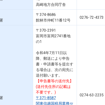
高崎地方合同庁舎
〒374-8686
0276-72-4373
署
館林市仲町11番12号
〒370-2391
富岡市富岡2741番地
の1
令和4年7月11日以
降、郵送により申告
書・申請書等を提出す
る場合は、次の宛先に
送付願います。
【申告書等の送付先】
(送付先住所の記載は
不要です。)
0274-63-2235
署
〒371-8587
関東信越国税局業務セ