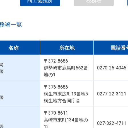
商工会議所
税務署
務署一覧
名称
所在地
電話番
〒372-8686
崎
伊勢崎市鹿島町562番
0270-25-4045
署
地の1
〒376-8686
桐生市末広町13番地5
0277-22-3121
署
桐生地方合同庁舎
〒370-8611
高崎市東町134番地の
027-322-4711
署
12