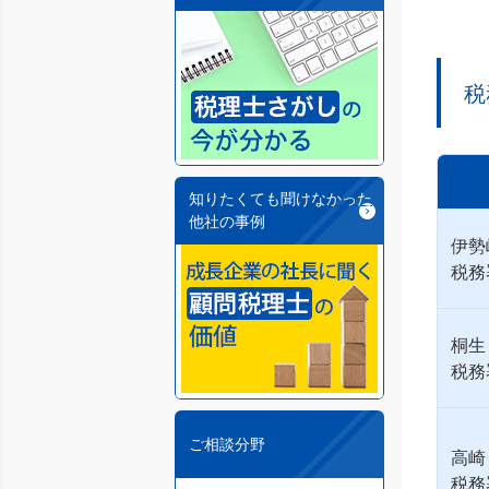
税
知りたくても聞けなかった
他社の事例
伊勢
税務
桐生
税務
ご相談分野
高崎
税務