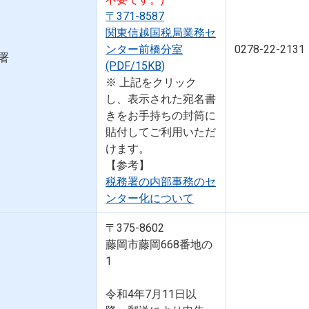
〒371-8587
関東信越国税局業務セ
ンター前橋分室
0278-22-2131
署
(PDF/15KB)
※ 上記をクリック
し、表示された宛名書
きをお手持ちの封筒に
貼付してご利用いただ
けます。
【参考】
税務署の内部事務のセ
ンター化について
〒375-8602
藤岡市藤岡668番地の
1
令和4年7月11日以