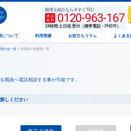
税理士紹介なら今すぐTEL!
で
0120-963-167
通 話
介!
無 料
24時間 土日祝 受付（携帯電話・PHS可）
用について
利用実績
お役立ちコラム
よくある
税理士会一覧
群馬県の税務署一覧
を職員へ電話相談する事が可能です。
探しください