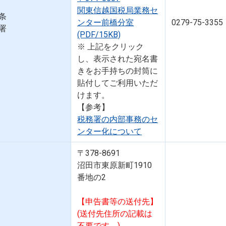
関東信越国税局業務セ
条
ンター前橋分室
0279-75-3355
署
(PDF/15KB)
※ 上記をクリック
し、表示された宛名書
きをお手持ちの封筒に
貼付してご利用いただ
けます。
【参考】
税務署の内部事務のセ
ンター化について
〒378-8691
沼田市東原新町1910
番地の2
【申告書等の送付先】
(送付先住所の記載は
不要です。)