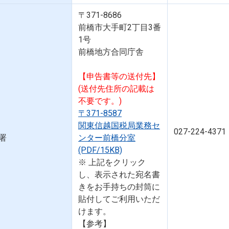
〒371-8686
前橋市大手町2丁目3番
1号
前橋地方合同庁舎
【申告書等の送付先】
(送付先住所の記載は
不要です。)
〒371-8587
関東信越国税局業務セ
027-224-4371
署
ンター前橋分室
(PDF/15KB)
※ 上記をクリック
し、表示された宛名書
きをお手持ちの封筒に
貼付してご利用いただ
けます。
【参考】