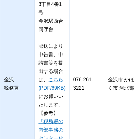
3丁目4番1
号
金沢駅西合
同庁舎
郵送により
申告書、申
請書等を提
出する場合
金沢
は、
こちら
076-261-
金沢市 かほ
税務署
(PDF/69KB)
3221
く市 河北郡
にお願いい
たします。
【参考】
「税務署の
内部事務の
センター化