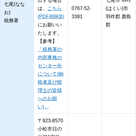
出する場合
七尾市 羽咋
七尾(なな
は、
こちら
0767-52-
(はくい)市
お)
(PDF/69KB)
3381
羽咋郡 鹿島
税務署
にお願いい
郡
たします。
【参考】
「税務署の
内部事務の
センター化
について(納
税者及び税
理士の皆様
へのお願
い)」
〒923-8570
小松市日の