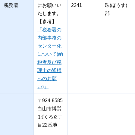
税務署
にお願いい
2241
珠(ほうす)
たします。
郡
【参考】
「税務署の
内部事務の
センター化
について(納
税者及び税
理士の皆様
へのお願
い)」
〒924-8585
白山市博労
(ばくろ)2丁
目22番地