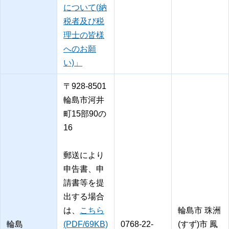
について(納
税者及び税
理士の皆様
へのお願
い)」
〒928-8501
輪島市河井
町15部90の
16
郵送により
申告書、申
請書等を提
出する場合
は、
こちら
輪島市 珠洲
輪島
(PDF/69KB)
0768-22-
(すず)市 鳳