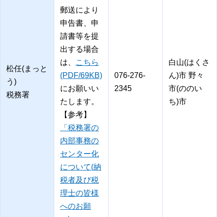
郵送により
申告書、申
請書等を提
出する場合
は、
こちら
白山(はくさ
松任(まっと
(PDF/69KB)
076-276-
ん)市 野々
う)
にお願いい
2345
市(ののい
税務署
たします。
ち)市
【参考】
「税務署の
内部事務の
センター化
について(納
税者及び税
理士の皆様
へのお願