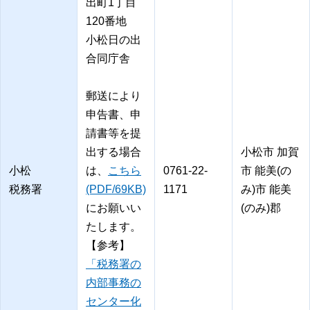
出町1丁目
120番地
小松日の出
合同庁舎
郵送により
申告書、申
請書等を提
出する場合
小松市 加賀
小松
は、
こちら
0761-22-
市 能美(の
税務署
(PDF/69KB)
1171
み)市 能美
にお願いい
(のみ)郡
たします。
【参考】
「税務署の
内部事務の
センター化