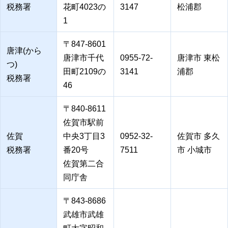
税務署
花町4023の
3147
松浦郡
1
〒847-8601
唐津(から
唐津市千代
0955-72-
唐津市 東松
つ)
田町2109の
3141
浦郡
税務署
46
〒840-8611
佐賀市駅前
佐賀
中央3丁目3
0952-32-
佐賀市 多久
税務署
番20号
7511
市 小城市
佐賀第二合
同庁舎
〒843-8686
武雄市武雄