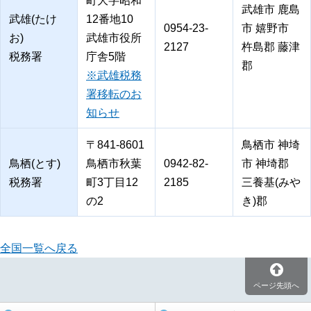
町大字昭和
武雄市 鹿島
武雄(たけ
12番地10
0954-23-
市 嬉野市
お)
武雄市役所
2127
杵島郡 藤津
税務署
庁舎5階
郡
※武雄税務
署移転のお
知らせ
〒841-8601
鳥栖市 神埼
鳥栖(とす)
鳥栖市秋葉
0942-82-
市 神埼郡
税務署
町3丁目12
2185
三養基(みや
の2
き)郡
全国一覧へ戻る
ページ先頭へ