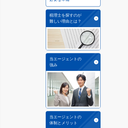
税理士を探すのが
難しい理由とは？
当エージェントの
強み
当エージェントの
体制とメリット