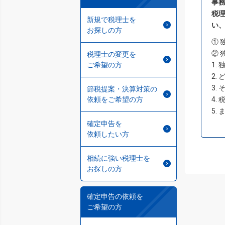
事
税
新規で税理士を
い
お探しの方
① 
② 
税理士の変更を
ご希望の方
1.
2.
3.
節税提案・決算対策の
依頼をご希望の方
4.
5.
確定申告を
依頼したい方
相続に強い税理士を
お探しの方
確定申告の依頼を
ご希望の方