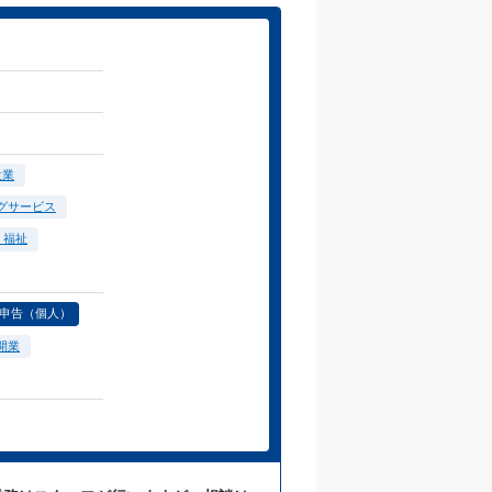
設業
グサービス
・福祉
申告（個人）
開業