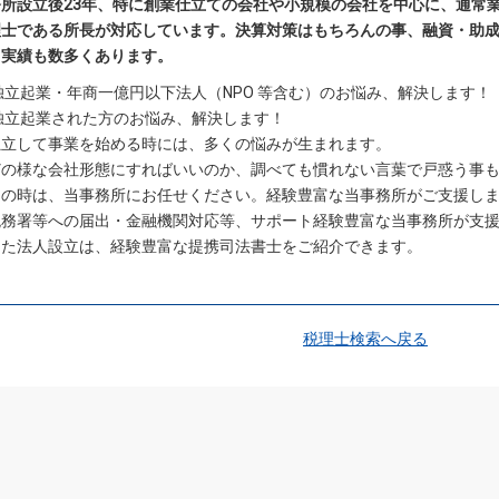
務所設立後23年、特に創業仕立ての会社や小規模の会社を中心に、通常
理士である所長が対応しています。決算対策はもちろんの事、融資・助
、実績も数多くあります。
独立起業・年商一億円以下法人（NPO 等含む）のお悩み、解決します！
独立起業された方のお悩み、解決します！
 独立して事業を始める時には、多くの悩みが生まれます。
 どの様な会社形態にすればいいのか、調べても慣れない言葉で戸惑う事
 その時は、当事務所にお任せください。経験豊富な当事務所がご支援し
 税務署等への届出・金融機関対応等、サポート経験豊富な当事務所が支
 また法人設立は、経験豊富な提携司法書士をご紹介できます。
税理士検索へ戻る