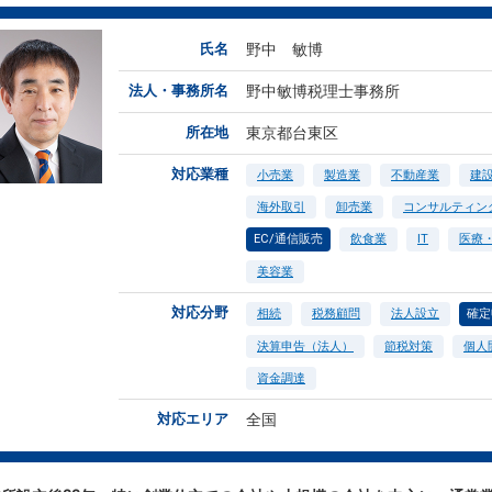
氏名
野中 敏博
法人・事務所名
野中敏博税理士事務所
所在地
東京都台東区
対応業種
小売業
製造業
不動産業
建
海外取引
卸売業
コンサルティン
EC/通信販売
飲食業
IT
医療
美容業
対応分野
相続
税務顧問
法人設立
確定
決算申告（法人）
節税対策
個人
資金調達
対応エリア
全国