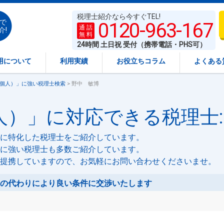
税理士紹介なら今すぐTEL!
で
0120-963-167
通 話
介!
無 料
24時間 土日祝 受付（携帯電話・PHS可）
用について
利用実績
お役立ちコラム
よくある
個人）」に強い税理士検索
> 野中 敏博
）」に対応できる税理士:
に特化した税理士をご紹介しています。
に強い税理士も多数ご紹介しています。
提携していますので、お気軽にお問い合わせくださいませ。
の代わりにより良い条件に交渉いたします