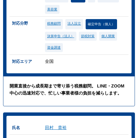
美容業
対応分野
税務顧問
法人設立
確定申告（個人）
決算申告（法人）
節税対策
個人開業
資金調達
全国
対応エリア
開業直後から成長期まで寄り添う税務顧問。 LINE・ZOOM
中心の迅速対応で、忙しい事業者様の負担を減らします。
田村 貴裕
氏名