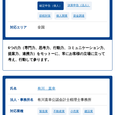
決算申告（法人）
確定申告（個人）
節税対策
個人開業
資金調達
全国
対応エリア
6つの力（専門力、思考力、行動力、コミュニケーション力、
提案力、連携力）をモットーに、常にお客様の立場に立って
考え、行動して参ります。
有川 直幸
氏名
有川直幸公認会計士税理士事務所
法人・事務所名
対応業種
製造業
不動産業
小売業
建設業