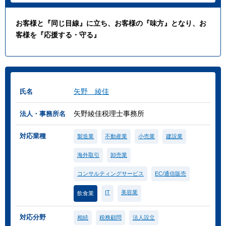
お客様と『同じ目線』に立ち、お客様の『味方』となり、お
客様を『応援する・守る』
矢野 綾佳
氏名
矢野綾佳税理士事務所
法人・事務所名
対応業種
製造業
不動産業
小売業
建設業
海外取引
卸売業
コンサルティングサービス
EC/通信販売
IT
美容業
飲食業
対応分野
相続
税務顧問
法人設立