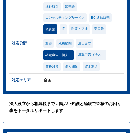
海外取引
卸売業
コンサルティングサービス
EC/通信販売
IT
医療・福祉
美容業
飲食業
対応分野
相続
税務顧問
法人設立
決算申告（法人）
確定申告（個人）
節税対策
個人開業
資金調達
全国
対応エリア
法人設立から相続税まで - 幅広い知識と経験で皆様のお困り
事をトータルサポートします