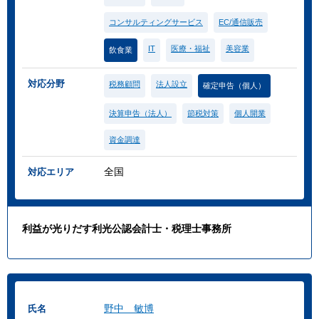
コンサルティングサービス
EC/通信販売
IT
医療・福祉
美容業
飲食業
対応分野
税務顧問
法人設立
確定申告（個人）
決算申告（法人）
節税対策
個人開業
資金調達
全国
対応エリア
利益が光りだす利光公認会計士・税理士事務所
野中 敏博
氏名