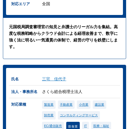
全国
対応エリア
元国税局調査審理官の知見と弁護士のリーガル力を集結。高
度な税務戦略からクラウド会計による経理改善まで、数字に
強く法に明るい一気通貫の体制で、経営の守りを鉄壁にしま
す。
三宅 佳代子
氏名
さくら総合税理士法人
法人・事務所名
対応業種
製造業
不動産業
小売業
建設業
卸売業
コンサルティングサービス
EC/通信販売
IT
医療・福祉
飲食業