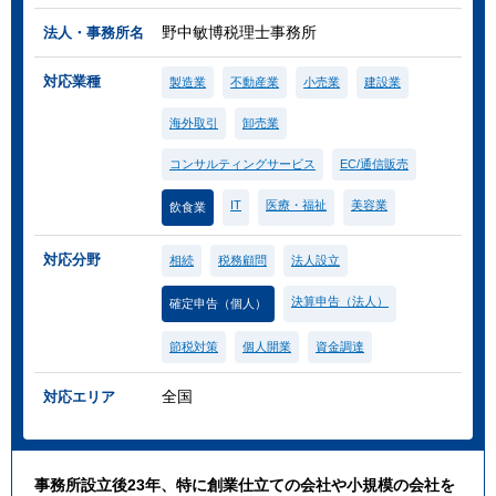
野中敏博税理士事務所
法人・事務所名
対応業種
製造業
不動産業
小売業
建設業
海外取引
卸売業
コンサルティングサービス
EC/通信販売
IT
医療・福祉
美容業
飲食業
対応分野
相続
税務顧問
法人設立
決算申告（法人）
確定申告（個人）
節税対策
個人開業
資金調達
全国
対応エリア
事務所設立後23年、特に創業仕立ての会社や小規模の会社を