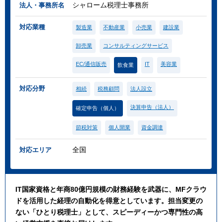
シャローム税理士事務所
法人・事務所名
対応業種
製造業
不動産業
小売業
建設業
卸売業
コンサルティングサービス
EC/通信販売
IT
美容業
飲食業
対応分野
相続
税務顧問
法人設立
決算申告（法人）
確定申告（個人）
節税対策
個人開業
資金調達
全国
対応エリア
IT国家資格と年商80億円規模の財務経験を武器に、MFクラウ
ドを活用した経理の自動化を得意としています。担当変更の
ない「ひとり税理士」として、スピーディーかつ専門性の高