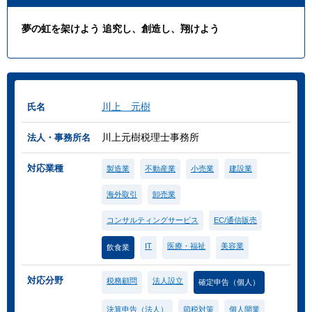
夢の虹を架けよう 追究し、創造し、翔けよう
川上 元樹
氏名
川上元樹税理士事務所
法人・事務所名
対応業種
製造業
不動産業
小売業
建設業
海外取引
卸売業
コンサルティングサービス
EC/通信販売
IT
医療・福祉
美容業
飲食業
対応分野
税務顧問
法人設立
確定申告（個人）
決算申告（法人）
節税対策
個人開業