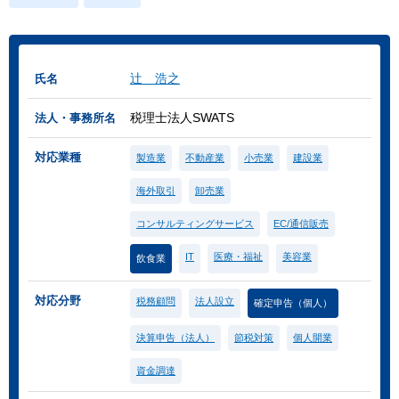
辻 浩之
氏名
税理士法人SWATS
法人・事務所名
対応業種
製造業
不動産業
小売業
建設業
海外取引
卸売業
コンサルティングサービス
EC/通信販売
IT
医療・福祉
美容業
飲食業
対応分野
税務顧問
法人設立
確定申告（個人）
決算申告（法人）
節税対策
個人開業
資金調達