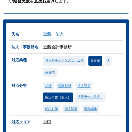
い経営支援を直接お届けします。
近藤 佑大
氏名
近藤会計事務所
法人・事務所名
対応業種
コンサルティングサービス
IT
飲食業
美容業
対応分野
相続
税務顧問
法人設立
決算申告（法人）
確定申告（個人）
節税対策
個人開業
資金調達
全国
対応エリア