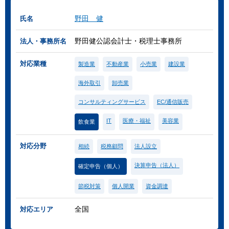
野田 健
氏名
野田健公認会計士・税理士事務所
法人・事務所名
対応業種
製造業
不動産業
小売業
建設業
海外取引
卸売業
コンサルティングサービス
EC/通信販売
IT
医療・福祉
美容業
飲食業
対応分野
相続
税務顧問
法人設立
決算申告（法人）
確定申告（個人）
節税対策
個人開業
資金調達
全国
対応エリア