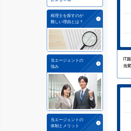
税理士を探すのが
難しい理由とは？
IT
当エージェントの
当
強み
当エージェントの
体制とメリット