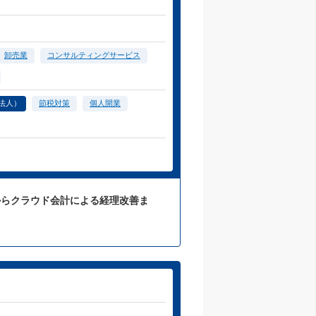
卸売業
コンサルティングサービス
法人）
節税対策
個人開業
からクラウド会計による経理改善ま
。