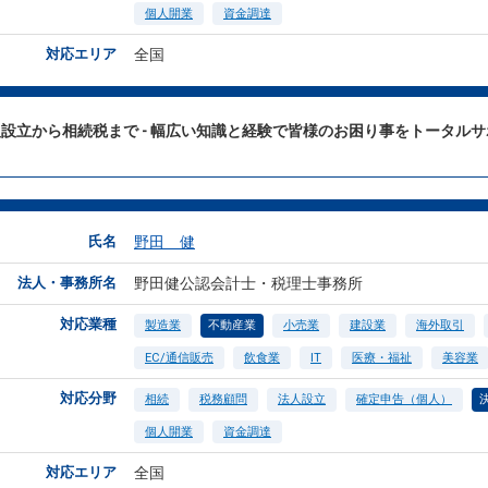
個人開業
資金調達
対応エリア
全国
設立から相続税まで - 幅広い知識と経験で皆様のお困り事をトータル
氏名
野田 健
法人・事務所名
野田健公認会計士・税理士事務所
対応業種
製造業
不動産業
小売業
建設業
海外取引
EC/通信販売
飲食業
IT
医療・福祉
美容業
対応分野
相続
税務顧問
法人設立
確定申告（個人）
個人開業
資金調達
対応エリア
全国