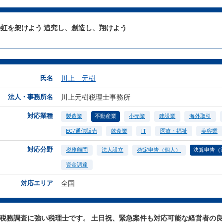
虹を架けよう 追究し、創造し、翔けよう
氏名
川上 元樹
法人・事務所名
川上元樹税理士事務所
対応業種
製造業
不動産業
小売業
建設業
海外取引
EC/通信販売
飲食業
IT
医療・福祉
美容業
対応分野
税務顧問
法人設立
確定申告（個人）
決算申告（
資金調達
対応エリア
全国
と税務調査に強い税理士です。 土日祝、緊急案件も対応可能な経営者の