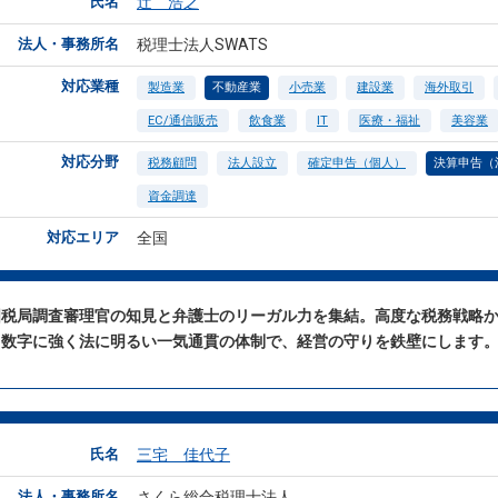
氏名
辻 浩之
法人・事務所名
税理士法人SWATS
対応業種
製造業
不動産業
小売業
建設業
海外取引
EC/通信販売
飲食業
IT
医療・福祉
美容業
対応分野
税務顧問
法人設立
確定申告（個人）
決算申告（
資金調達
対応エリア
全国
国税局調査審理官の知見と弁護士のリーガル力を集結。高度な税務戦略
、数字に強く法に明るい一気通貫の体制で、経営の守りを鉄壁にします
氏名
三宅 佳代子
法人・事務所名
さくら総合税理士法人