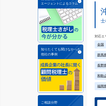
エージェントによるコラム
士
対応エ
全国
知りたくても聞けなかった
他社の事例
群馬
長野
和歌
福岡
ご相談分野