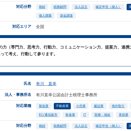
対応分野
相続
税務顧問
法人設立
確定申告（個人）
個人開業
資金調達
対応エリア
全国
つの力（専門力、思考力、行動力、コミュニケーション力、提案力、連携
立って考え、行動して参ります。
氏名
有川 直幸
法人・事務所名
有川直幸公認会計士税理士事務所
対応業種
製造業
不動産業
小売業
建設業
海外取引
EC/通信販売
飲食業
IT
医療・福祉
美容業
対応分野
相続
税務顧問
法人設立
確定申告（個人）