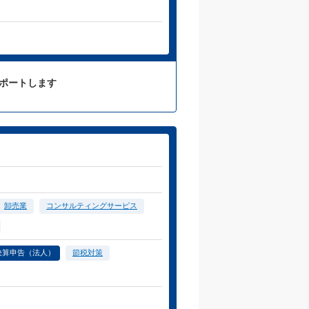
サポートします
卸売業
コンサルティングサービス
決算申告（法人）
節税対策