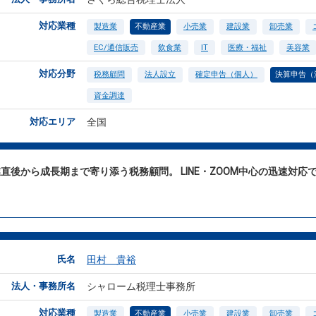
対応業種
製造業
不動産業
小売業
建設業
卸売業
EC/通信販売
飲食業
IT
医療・福祉
美容業
対応分野
税務顧問
法人設立
確定申告（個人）
決算申告（
資金調達
対応エリア
全国
直後から成長期まで寄り添う税務顧問。 LINE・ZOOM中心の迅速対
。
氏名
田村 貴裕
法人・事務所名
シャローム税理士事務所
対応業種
製造業
不動産業
小売業
建設業
卸売業