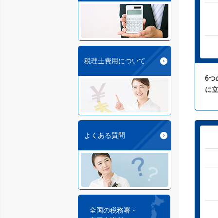
税理士費用について
6
に
よくある質問
全国の税務署・