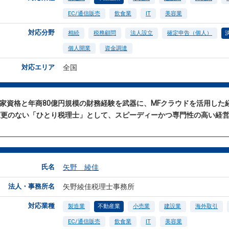
EC/通信販売
飲食業
IT
美容業
対応分野
相続
税務顧問
法人設立
確定申告（個人）
個人開業
資金調達
対応エリア
全国
国家資格と年商80億円規模の財務経験を武器に、MFクラウドを活用し
変更のない「ひとり税理士」として、スピーディーかつ専門性の高い経
氏名
矢野 綾佳
法人・事務所名
矢野綾佳税理士事務所
対応業種
製造業
不動産業
小売業
建設業
海外取引
EC/通信販売
飲食業
IT
美容業