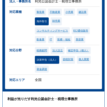
利光公認会計士・税理士事務所
法人・事務所名
対応業種
製造業
不動産業
小売業
建設業
卸売業
海外取引
コンサルティングサービス
EC/通信販売
飲食業
IT
医療・福祉
美容業
対応分野
税務顧問
法人設立
確定申告（個人）
節税対策
個人開業
決算申告（法人）
資金調達
全国
対応エリア
利益が光りだす利光公認会計士・税理士事務所