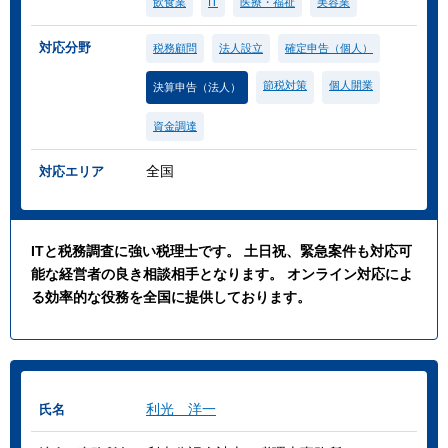
飲食業
IT
医療・福祉
美容業
対応分野
税務顧問
法人設立
確定申告（個人）
節税対策
個人開業
決算申告（法人）
資金調達
全国
対応エリア
ITと税務調査に強い税理士です。 土日祝、緊急案件も対応可
能な経営者の良き相談相手となります。 オンライン対応によ
る効率的な役務を全国に提供しております。
利光 洋一
氏名