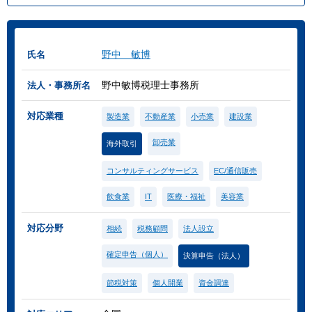
野中 敏博
氏名
野中敏博税理士事務所
法人・事務所名
対応業種
製造業
不動産業
小売業
建設業
卸売業
海外取引
コンサルティングサービス
EC/通信販売
飲食業
IT
医療・福祉
美容業
対応分野
相続
税務顧問
法人設立
確定申告（個人）
決算申告（法人）
節税対策
個人開業
資金調達