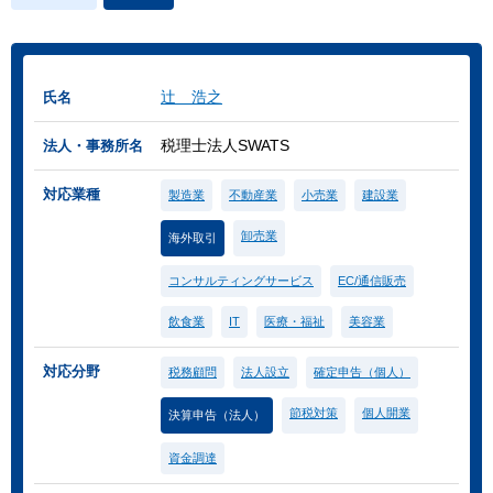
辻 浩之
氏名
税理士法人SWATS
法人・事務所名
対応業種
製造業
不動産業
小売業
建設業
卸売業
海外取引
コンサルティングサービス
EC/通信販売
飲食業
IT
医療・福祉
美容業
対応分野
税務顧問
法人設立
確定申告（個人）
節税対策
個人開業
決算申告（法人）
資金調達