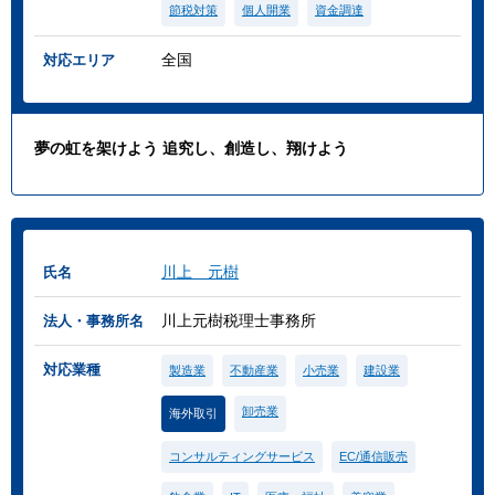
節税対策
個人開業
資金調達
全国
対応エリア
夢の虹を架けよう 追究し、創造し、翔けよう
川上 元樹
氏名
川上元樹税理士事務所
法人・事務所名
対応業種
製造業
不動産業
小売業
建設業
卸売業
海外取引
コンサルティングサービス
EC/通信販売