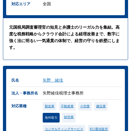
全国
対応エリア
元国税局調査審理官の知見と弁護士のリーガル力を集結。高
度な税務戦略からクラウド会計による経理改善まで、数字に
強く法に明るい一気通貫の体制で、経営の守りを鉄壁にしま
す。
矢野 綾佳
氏名
矢野綾佳税理士事務所
法人・事務所名
対応業種
製造業
不動産業
小売業
建設業
卸売業
海外取引
コンサルティングサービス
EC/通信販売