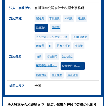
有川直幸公認会計士税理士事務所
法人・事務所名
対応業種
製造業
不動産業
小売業
建設業
卸売業
海外取引
コンサルティングサービス
EC/通信販売
飲食業
IT
医療・福祉
美容業
対応分野
相続
税務顧問
法人設立
確定申告（個人）
決算申告（法人）
節税対策
個人開業
資金調達
全国
対応エリア
法人設立から相続税まで - 幅広い知識と経験で皆様のお困り