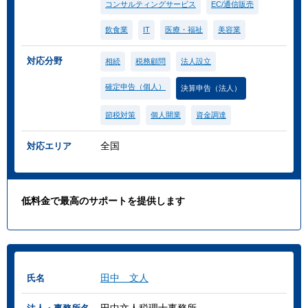
コンサルティングサービス
EC/通信販売
飲食業
IT
医療・福祉
美容業
対応分野
相続
税務顧問
法人設立
確定申告（個人）
決算申告（法人）
節税対策
個人開業
資金調達
全国
対応エリア
低料金で最高のサポートを提供します
田中 文人
氏名