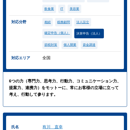
飲食業
IT
美容業
対応分野
相続
税務顧問
法人設立
確定申告（個人）
決算申告（法人）
節税対策
個人開業
資金調達
全国
対応エリア
6つの力（専門力、思考力、行動力、コミュニケーション力、
提案力、連携力）をモットーに、常にお客様の立場に立って
考え、行動して参ります。
有川 直幸
氏名