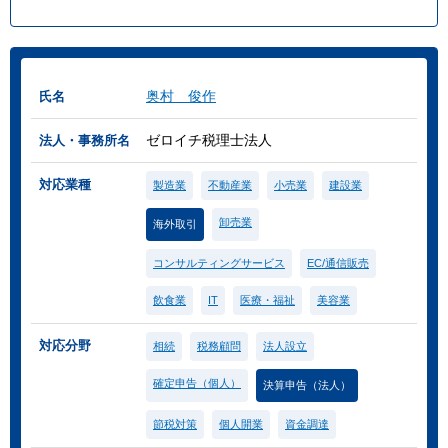
奥村 俊作
氏名
ゼロイチ税理士法人
法人・事務所名
対応業種
製造業
不動産業
小売業
建設業
卸売業
海外取引
コンサルティングサービス
EC/通信販売
飲食業
IT
医療・福祉
美容業
対応分野
相続
税務顧問
法人設立
確定申告（個人）
決算申告（法人）
節税対策
個人開業
資金調達