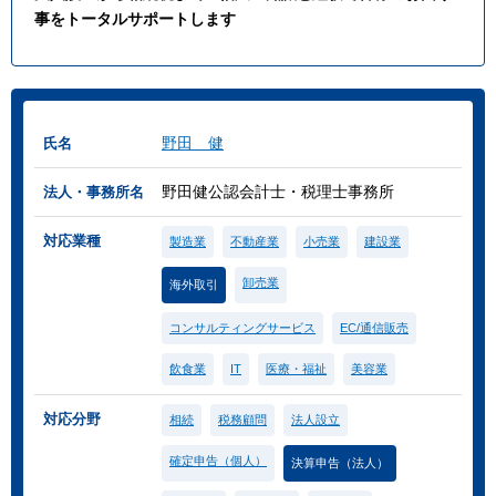
事をトータルサポートします
野田 健
氏名
野田健公認会計士・税理士事務所
法人・事務所名
対応業種
製造業
不動産業
小売業
建設業
卸売業
海外取引
コンサルティングサービス
EC/通信販売
飲食業
IT
医療・福祉
美容業
対応分野
相続
税務顧問
法人設立
確定申告（個人）
決算申告（法人）