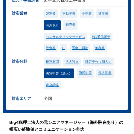
田中文人税理士事務所
法人・事務所名
対応業種
製造業
不動産業
小売業
建設業
卸売業
海外取引
コンサルティングサービス
EC/通信販売
飲食業
IT
医療・福祉
美容業
対応分野
税務顧問
法人設立
確定申告（個人）
節税対策
個人開業
決算申告（法人）
資金調達
全国
対応エリア
Big4税理士法人の元シニアマネージャー（海外駐在あり）の
幅広い経験値とコミュニケーション能力