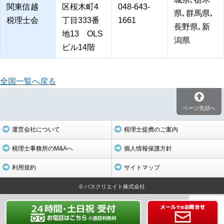
関東信越
区桜木町4
048-643-
県､群馬県､
税理士会
丁目333番
1661
長野県､新
地13 OLS
潟県
ビル14階
全国一覧へ戻る
ページ先頭へ
運営会社について
税理士提携のご案内
税理士事務所のM&Aへ
個人情報保護方針
利用規約
サイトマップ
© パスクリエイト株式会社