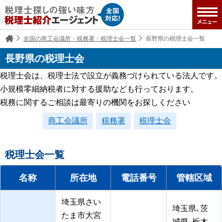
全国の商工会議所・税務署・税理士会一覧
長野県の税理士会一覧
長野県の税理士会
税理士会は、税理士法で設立が義務づけられている法人です。
小規模零細納税者に対する援助なども行っております。
税務に関するご相談は最寄りの機関をお探しください
商工会議所
税務署
税理士会
税理士会一覧
名称
所在地
電話番号
管轄区域
埼玉県さい
埼玉県､茨
たま市大宮
城県､栃木