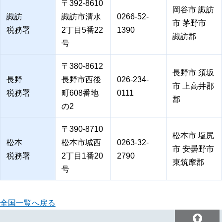
〒392-8610
岡谷市 諏訪
諏訪
諏訪市清水
0266-52-
市 茅野市
税務署
2丁目5番22
1390
諏訪郡
号
〒380-8612
長野市 須坂
長野
長野市西後
026-234-
市 上高井郡
税務署
町608番地
0111
郡
の2
〒390-8710
松本市 塩尻
松本
松本市城西
0263-32-
市 安曇野市
税務署
2丁目1番20
2790
東筑摩郡
号
全国一覧へ戻る