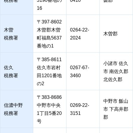
税務署
3190番地の
0410
曇郡
16
〒397-8602
木曽
木曽郡木曽
0264-22-
木曽郡
税務署
町福島5637
2024
番地の1
〒385-8611
小諸市 佐久
佐久
佐久市岩村
0267-67-
市 南佐久郡
税務署
田1201番地
3460
北佐久郡
の2
〒383-8686
中野市 飯山
信濃中野
中野市中央
0269-22-
市 下高井郡
税務署
1丁目5番20
3151
郡
号