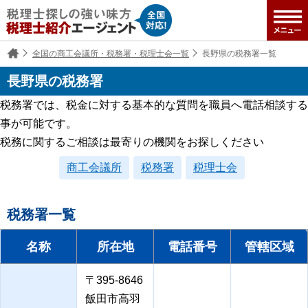
全国の商工会議所・税務署・税理士会一覧
長野県の税務署一覧
長野県の税務署
税務署では、税金に対する基本的な質問を職員へ電話相談する
事が可能です。
税務に関するご相談は最寄りの機関をお探しください
商工会議所
税務署
税理士会
税務署一覧
名称
所在地
電話番号
管轄区域
〒395-8646
飯田市高羽