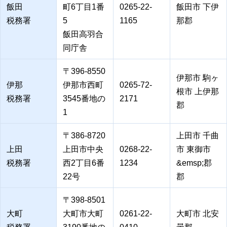
飯田
町6丁目1番
0265-22-
飯田市 下伊
税務署
5
1165
那郡
飯田高羽合
同庁舎
〒396-8550
伊那市 駒ヶ
伊那
伊那市西町
0265-72-
根市 上伊那
税務署
3545番地の
2171
郡
1
〒386-8720
上田市 千曲
上田
上田市中央
0268-22-
市 東御市
税務署
西2丁目6番
1234
&emsp;郡
22号
郡
〒398-8501
大町
大町市大町
0261-22-
大町市 北安